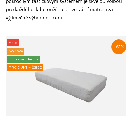
pokročilým taštičkovým systémem je skvělou volbou
pro každého, kdo touží po univerzální matraci za
výjimečně výhodnou cenu.
Akce
Slevy
- 61%
Novinka
Doprava zdarma
a
PRODUKT MĚSÍCE
akce