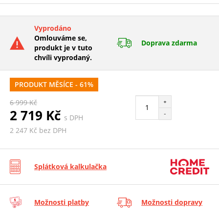
Vyprodáno
Omlouváme se,
Doprava zdarma
produkt je v tuto
chvíli vyprodaný.
PRODUKT MĚSÍCE - 61%
+
6 999 Kč
2 719 Kč
-
s DPH
2 247 Kč bez DPH
Splátková kalkulačka
Možnosti platby
Možnosti dopravy