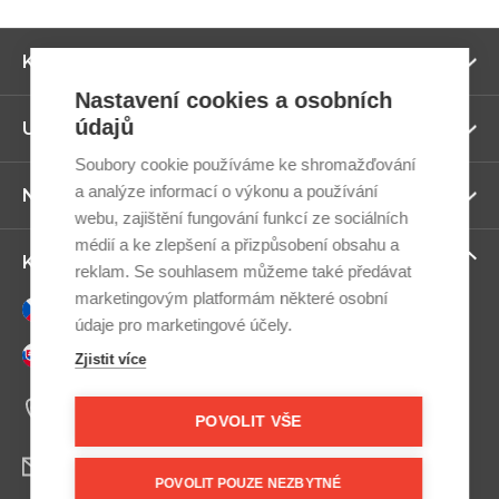
Zo
Kategorie
ví
Nastavení cookies a osobních
údajů
Zo
Užitečné odkazy
ví
Soubory cookie používáme ke shromažďování
a analýze informací o výkonu a používání
Zo
Newsletter
ví
webu, zajištění fungování funkcí ze sociálních
médií a ke zlepšení a přizpůsobení obsahu a
Zo
Kontaktujte nás
reklam. Se souhlasem můžeme také předávat
ví
marketingovým platformám některé osobní
Česky
údaje pro marketingové účely.
Slovensky
Zjistit více
+420 607 800 100
Po-Pá 9:00–17:00
POVOLIT VŠE
info@postel.cz
POVOLIT POUZE NEZBYTNÉ