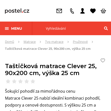
MENU
Zde
Domů
Matrace
Typ matrace
Pružinové
se
Taštičková matrace Clever 25, 90x200 cm, výška 25 cm
nacházíte:
Taštičková matrace Clever 25,
90x200 cm, výška 25 cm
Šokující pohodlí za mimořádnou cenu
Matrace Clever 25 nabízí ideální kombinaci pohodlí,
podpory a cenové dostupnosti. S výškou 25 cm a