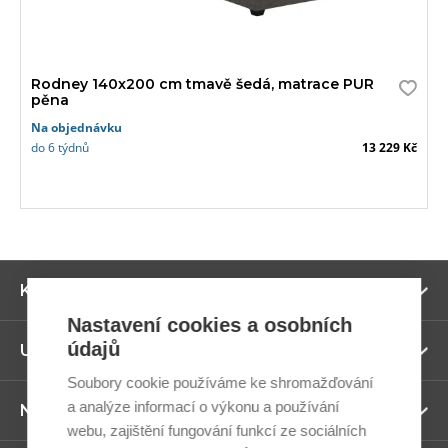
Rodney 140x200 cm tmavě šedá, matrace PUR
pěna
Na objednávku
do 6 týdnů
13 229 Kč
Zo
Kategorie
ví
Nastavení cookies a osobních
údajů
Zo
Užitečné odkazy
ví
Soubory cookie používáme ke shromažďování
a analýze informací o výkonu a používání
Zo
Newsletter
ví
webu, zajištění fungování funkcí ze sociálních