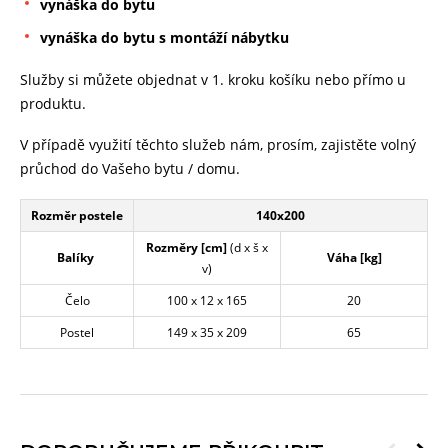
vynáška do bytu
vynáška do bytu s montáží nábytku
Služby si můžete objednat v 1. kroku košíku nebo přímo u
produktu.
V případě využití těchto služeb nám, prosím, zajistěte volný
průchod do Vašeho bytu / domu.
Rozměr postele
140x200
Rozměry [cm]
(d x š x
Balíky
Váha [kg]
v)
Čelo
100 x 12 x 165
20
Postel
149 x 35 x 209
65