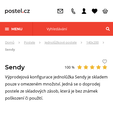
MENU
Zde
Domů
Postele
Jednolůžkové postele
140x200
se
Sendy
nacházíte:
Sendy
100 %
Hodnocení
Výprodejová konfigurace jednolůžka Sendy je skladem
pouze v omezeném množství. Jedná se o doprodej
postele ze skladových zásob, která je bez známek
poškození či použití.