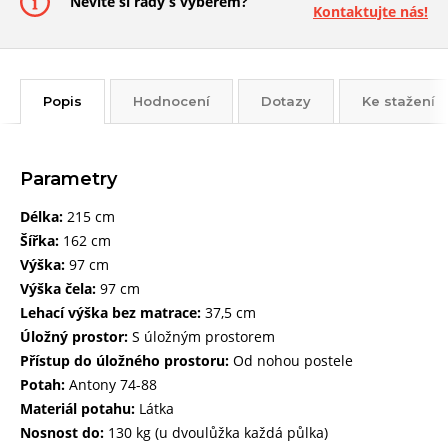
Nevíte si rady s výběrem?
Kontaktujte nás!
Popis
Hodnocení
Dotazy
Ke stažení
Parametry
Délka:
215 cm
Šířka:
162 cm
Výška:
97 cm
Výška čela:
97 cm
Lehací výška bez matrace:
37,5 cm
Úložný prostor:
S úložným prostorem
Přístup do úložného prostoru:
Od nohou postele
Potah:
Antony 74-88
Materiál potahu:
Látka
Nosnost do:
130 kg (u dvoulůžka každá půlka)