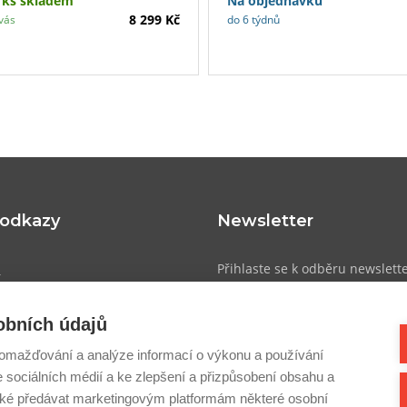
 ks skladem
Na objednávku
8 299 Kč
vás
do 6 týdnů
 odkazy
Newsletter
u
Přihlaste se k odběru newslett
přehled o novinkách, slevách a
obních údajů
atba
omažďování a analýze informací o výkonu a používání
dmínky
e sociálních médií a ke zlepšení a přizpůsobení obsahu a
Přihlásit se
sobních údajů
é předávat marketingovým platformám některé osobní