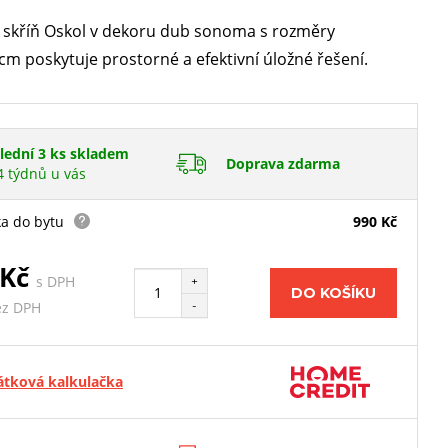
í skříň Oskol v dekoru dub sonoma s rozměry
m poskytuje prostorné a efektivní úložné řešení.
lední 3 ks skladem
Doprava zdarma
4 týdnů u vás
a do bytu
990 Kč
 Kč
s DPH
+
DO KOŠÍKU
-
ez DPH
átková kalkulačka