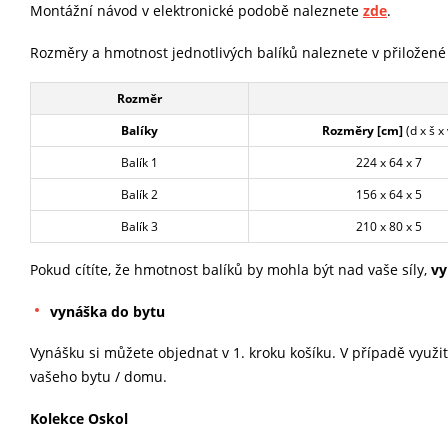
Montážní návod v elektronické podobě naleznete
zde
.
Rozměry a hmotnost jednotlivých balíků naleznete v přiložené
Rozměr
Balíky
Rozměry [cm]
(d x š x 
Balík 1
224 x 64 x 7
Balík 2
156 x 64 x 5
Balík 3
210 x 80 x 5
Pokud cítíte, že hmotnost balíků by mohla být nad vaše síly,
vy
vynáška do bytu
Vynášku si můžete objednat v 1. kroku košíku. V případě využit
vašeho bytu / domu.
Kolekce Oskol