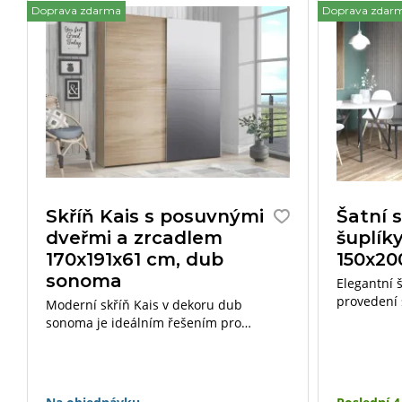
Doprava zdarma
Doprava zdar
Skříň Kais s posuvnými
Šatní 
dveřmi a zrcadlem
šuplík
170x191x61 cm, dub
150x20
sonoma
Elegantní š
provedení 
Moderní skříň Kais v dekoru dub
vybavená š
sonoma je ideálním řešením pro
pro modern
efektivní uspořádání vašeho oblečení.
Díky posuvným dveřím šetří místo,
zatímco zrcadlo na dveřích opticky
zvětšuje prostor a přináší více světla do