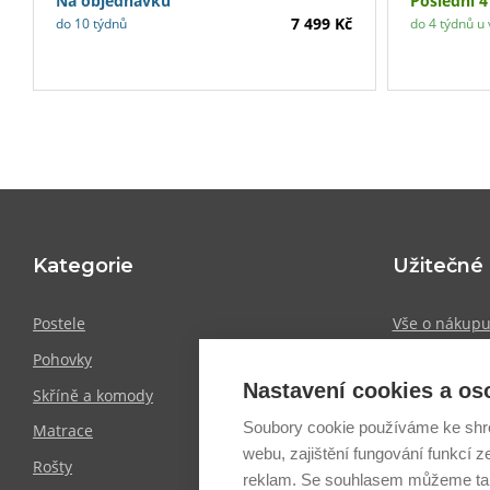
Na objednávku
Poslední 4
místnosti. Vnitřní prostor skříně nabízí
7 499 Kč
do 10 týdnů
do 4 týdnů u 
několik polic a závěsnou tyč pro
pohodlné ukládání oblečení. Skříň je
vyrobena z kvalitních materiálů, které
zajišťují dlouhou životnost a odolnost.
Rozměry 170×191×61 cm poskytují
dostatek úložného prostoru i do
menších pokojů.
Kategorie
Užitečné
Postele
Vše o nákup
Pohovky
Showroomy
Nastavení cookies a os
Skříně a komody
Doprava a pl
Soubory cookie používáme ke shr
Matrace
Obchodní po
webu, zajištění fungování funkcí z
Rošty
Zpracování o
reklam. Se souhlasem můžeme tak