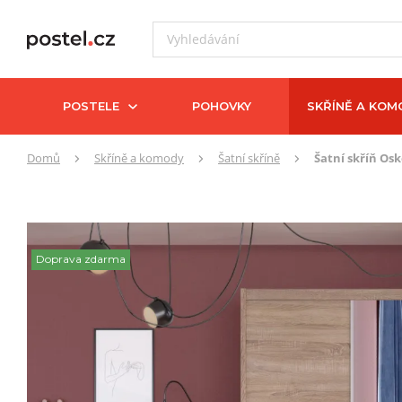
POSTELE
POHOVKY
SKŘÍNĚ A KOM
Zde
Domů
Skříně a komody
Šatní skříně
Šatní skříň Os
se
nacházíte:
Doprava zdarma