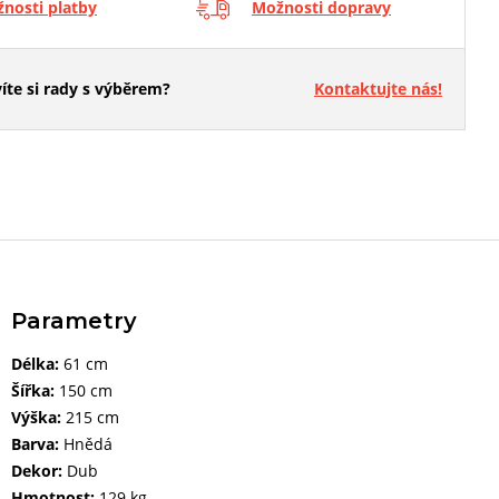
nosti platby
Možnosti dopravy
íte si rady s výběrem?
Kontaktujte nás!
Parametry
Délka:
61 cm
Šířka:
150 cm
Výška:
215 cm
Barva:
Hnědá
Dekor:
Dub
Hmotnost:
129 kg