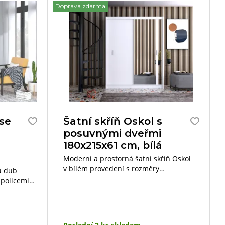
Doprava zdarma
Do
 se
Šatní skříň Oskol s
m
posuvnými dveřmi
180x215x61 cm, bílá
Moderní a prostorná šatní skříň Oskol
v bílém provedení s rozměry
u dub
180×215×61 cm je ideální pro ty, kteří
 policemi
hledají elegantní a praktické úložné
řehledné
řešení.