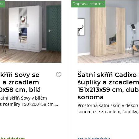
ma
Doprava zdarma
skříň Sovy se
Šatní skříň Cadixo
y a zrcadlem
šuplíky a zrcadle
0x58 cm, bílá
151x213x59 cm, dub
sonoma
atní skříň Sovy v bílém
s rozměry 150×200×58 cm,
Prostorná šatní skříň v dekor
uplíky a zrcadlem, ideální
sonoma se zrcadlem, šuplíky,
í interiéry.
i šatní tyčí pro maximálně p
uspořádání.