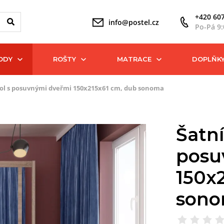
+420 607
info@postel.cz
Po-Pá 9:
ODY
ROŠTY
MATRACE
DOPLŇK
kol s posuvnými dveřmi 150x215x61 cm, dub sonoma
Šatní
posu
150x
son