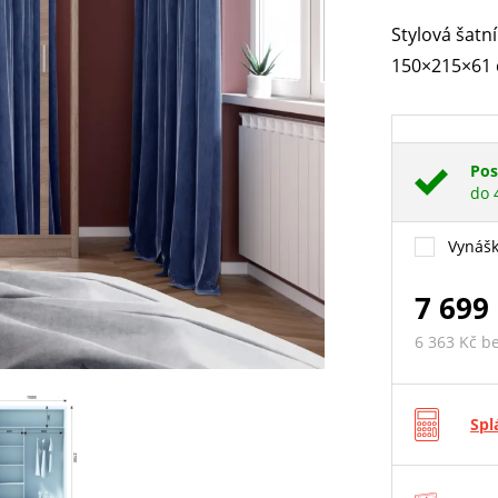
Stylová šatn
150×215×61 c
Pos
do 
Vynášk
7 699
6 363 Kč b
Spl