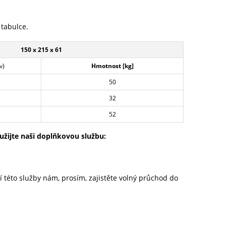
 tabulce.
150 x 215 x 61
v)
Hmotnost [kg]
50
32
52
užijte naši doplňkovou službu:
í této služby nám, prosím, zajistěte volný průchod do