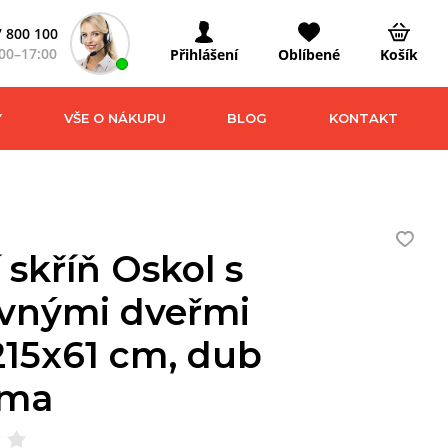
 800 100
00–17:00
Přihlášení
Oblíbené
Košík
Y
VŠE O NÁKUPU
BLOG
KONTAKT
 skříň Oskol s
vnými dveřmi
215x61 cm, dub
oma