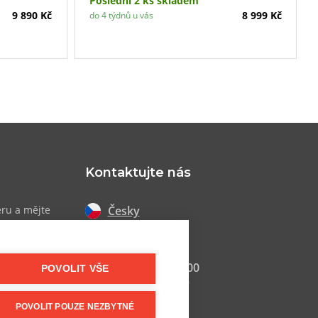
Poslední 2 ks skladem
9 890 Kč
8 999 Kč
do 4 týdnů u vás
Kontaktujte nás
Česky
eru a mějte
 akcích
Slovensky
+420 607 800 100
POVOLIT VŠE
Po-Pá 9:00–17:00
POVOLIT POUZE NEZBYTNÉ
info@postel.cz