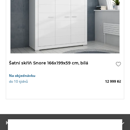
Šatní skříň Snore 166x199x59 cm, bílá
Na objednávku
do 10 týdnů
12 999 Kč
Zo
Kategorie
ví