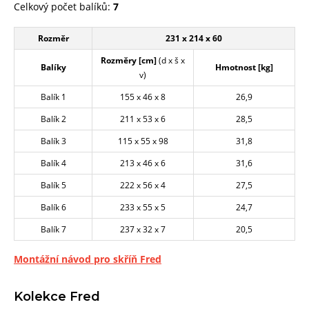
Celkový počet balíků:
7
Rozměr
231 x 214 x 60
Rozměry [cm]
(d x š x
Balíky
Hmotnost [kg]
v)
Balík 1
155 x 46 x 8
26,9
Balík 2
211 x 53 x 6
28,5
Balík 3
115 x 55 x 98
31,8
Balík 4
213 x 46 x 6
31,6
Balík 5
222 x 56 x 4
27,5
Balík 6
233 x 55 x 5
24,7
Balík 7
237 x 32 x 7
20,5
Montážní návod pro skříň Fred
Kolekce Fred