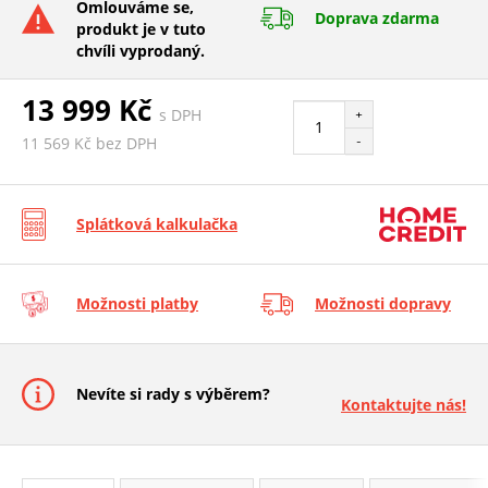
Omlouváme se,
Doprava zdarma
produkt je v tuto
chvíli vyprodaný.
13 999 Kč
s DPH
+
-
11 569 Kč bez DPH
Splátková kalkulačka
Možnosti platby
Možnosti dopravy
Nevíte si rady s výběrem?
Kontaktujte nás!