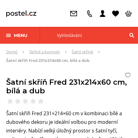
MENU
Zde
Domů
Skříně a komody
Šatní skříně
se
Šatní skříň Fred 231x214x60 cm, bílá a dub
nacházíte:
Šatní skříň Fred 231x214x60 cm,
bílá a dub
Šatní skříň Fred 231×214×60 cm v kombinaci bílé a
dubového dekoru je ideální volbou pro moderní
interiéry. Nabízí velký úložný prostor s šatní tyčí,