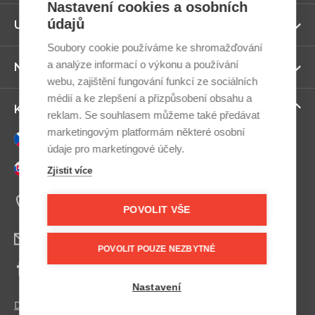
Nastavení cookies a osobních
údajů
Zo
Užitečné odkazy
ví
Soubory cookie používáme ke shromažďování
a analýze informací o výkonu a používání
Zo
Newsletter
ví
webu, zajištění fungování funkcí ze sociálních
médií a ke zlepšení a přizpůsobení obsahu a
Zo
Kontaktujte nás
reklam. Se souhlasem můžeme také předávat
ví
marketingovým platformám některé osobní
Česky
údaje pro marketingové účely.
Slovensky
Zjistit více
+420 607 800 100
Po-Pá 9:00–17:00
POVOLIT VŠE
info@postel.cz
POVOLIT POUZE NEZBYTNÉ
Facebook
Nastavení
Další kontakty