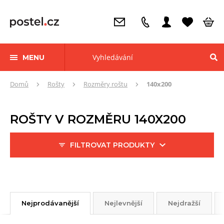
MENU
Zde
Domů
Rošty
Rozměry roštu
140x200
se
nacházíte:
ROŠTY V ROZMĚRU 140X200
FILTROVAT PRODUKTY
Nejprodávanější
Nejlevnější
Nejdražší