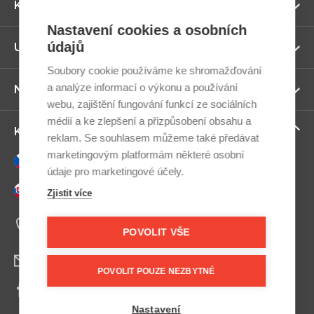
Zo
Kategorie
ví
Nastavení cookies a osobních
údajů
Zo
Užitečné odkazy
ví
Soubory cookie používáme ke shromažďování
a analýze informací o výkonu a používání
Zo
Newsletter
ví
webu, zajištění fungování funkcí ze sociálních
médií a ke zlepšení a přizpůsobení obsahu a
Zo
Kontaktujte nás
reklam. Se souhlasem můžeme také předávat
ví
marketingovým platformám některé osobní
Česky
údaje pro marketingové účely.
Slovensky
Zjistit více
+420 607 800 100
Po-Pá 9:00–17:00
POVOLIT VŠE
info@postel.cz
POVOLIT POUZE NEZBYTNÉ
Facebook
Nastavení