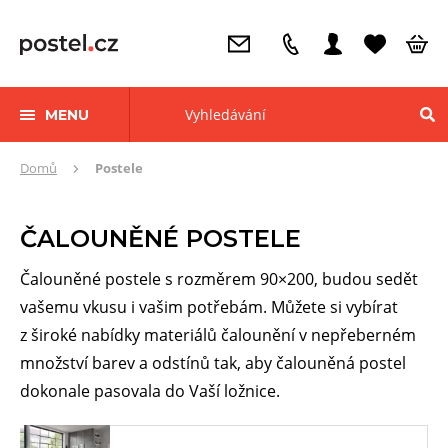
MENU
Zde
Domů
Postele
se
nacházíte:
ČALOUNĚNÉ POSTELE
Čalouněné postele s rozměrem 90×200, budou sedět
vašemu vkusu i vašim potřebám. Můžete si vybírat
z široké nabídky materiálů čalounění v nepřeberném
množství barev a odstínů tak, aby čalouněná postel
dokonale pasovala do Vaší ložnice.