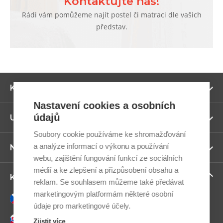
Kontaktujte nás!
Rádi vám pomůžeme najít postel či matraci dle vašich
představ.
Zo
Kategorie
ví
Nastavení cookies a osobních
údajů
Zo
Užitečné odkazy
ví
Soubory cookie používáme ke shromažďování
a analýze informací o výkonu a používání
Zo
Newsletter
ví
webu, zajištění fungování funkcí ze sociálních
médií a ke zlepšení a přizpůsobení obsahu a
Zo
Kontaktujte nás
reklam. Se souhlasem můžeme také předávat
ví
marketingovým platformám některé osobní
Česky
údaje pro marketingové účely.
Slovensky
Zjistit více