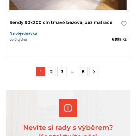
Sendy 90x200 cm tmavě béžová, bez matrace
Na objednávku
do 6 týdnů
6 999 Kč
1
2
3
…
8
Nevíte si rady s výběrem?