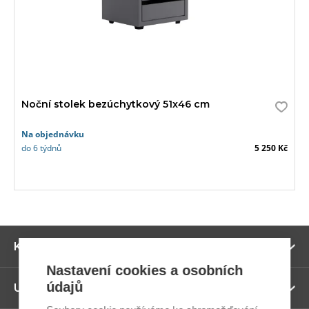
Noční stolek bezúchytkový 51x46 cm
Na objednávku
do 6 týdnů
5 250 Kč
Zo
Kategorie
ví
Nastavení cookies a osobních
údajů
Zo
Užitečné odkazy
ví