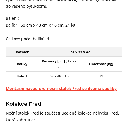
do vašeho bytu/domu.
Balení:
Balík 1: 68 cm x 48 cm x 16 cm, 21 kg
Celkový počet balíků:
1
Rozměr
51 x 55 x 42
Rozměry [cm]
(d x š x
Balíky
Hmotnost [kg]
v)
Balík 1
68 x 48 x 16
21
Montážní návod pro noční stolek Fred se dvěma šuplíky
Kolekce Fred
Noční stolek Fred je součástí ucelené kolekce nábytku Fred,
která zahrnuje: