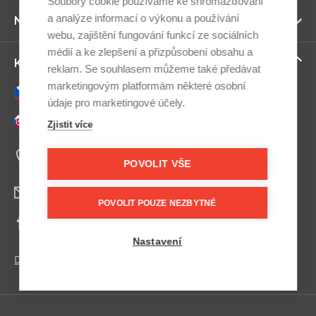
Soubory cookie používáme ke shromažďování
a analýze informací o výkonu a používání
Zo
Newsletter
ví
webu, zajištění fungování funkcí ze sociálních
médií a ke zlepšení a přizpůsobení obsahu a
Zo
Kontaktujte nás
reklam. Se souhlasem můžeme také předávat
ví
marketingovým platformám některé osobní
Česky
údaje pro marketingové účely.
Slovensky
Zjistit více
+420 607 800 100
Po-Pá 9:00–17:00
POVOLIT VŠE
info@postel.cz
POVOLIT POUZE NEZBYTNÉ
Facebook
Nastavení
Další kontakty