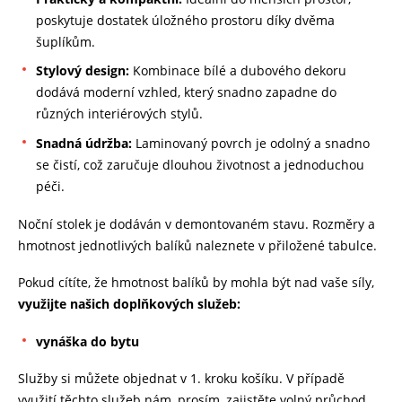
poskytuje dostatek úložného prostoru díky dvěma
šuplíkům.
Stylový design:
Kombinace bílé a dubového dekoru
dodává moderní vzhled, který snadno zapadne do
různých interiérových stylů.
Snadná údržba:
Laminovaný povrch je odolný a snadno
se čistí, což zaručuje dlouhou životnost a jednoduchou
péči.
Noční stolek je dodáván v demontovaném stavu. Rozměry a
hmotnost jednotlivých balíků naleznete v přiložené tabulce.
Pokud cítíte, že hmotnost balíků by mohla být nad vaše síly,
využijte našich doplňkových služeb:
vynáška do bytu
Služby si můžete objednat v 1. kroku košíku. V případě
využití těchto služeb nám, prosím, zajistěte volný průchod