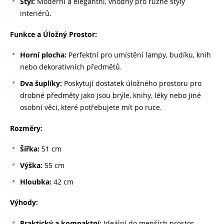
Styl:
Moderní a elegantní, vhodný pro různé styly
interiérů.
Funkce a Úložný Prostor:
Horní plocha:
Perfektní pro umístění lampy, budíku, knih
nebo dekorativních předmětů.
Dva šuplíky:
Poskytují dostatek úložného prostoru pro
drobné předměty jako jsou brýle, knihy, léky nebo jiné
osobní věci, které potřebujete mít po ruce.
Rozměry:
Šířka:
51 cm
Výška:
55 cm
Hloubka:
42 cm
Výhody:
Praktický a kompaktní:
Ideální do menších prostor,