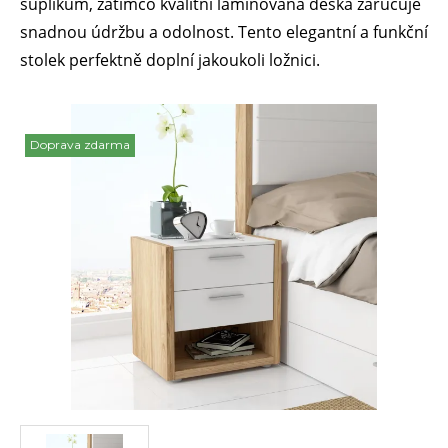
šuplíkům, zatímco kvalitní laminovaná deska zaručuje
snadnou údržbu a odolnost. Tento elegantní a funkční
stolek perfektně doplní jakoukoli ložnici.
Doprava zdarma