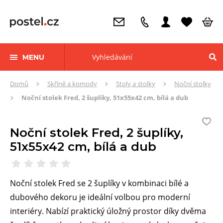
MENU
Zde
Domů
Skříně a komody
Stoly a stolky
Noční stolky
se
Noční stolek Fred, 2 šuplíky, 51x55x42 cm, bílá a dub
nacházíte:
Noční stolek Fred, 2 šuplíky,
51x55x42 cm, bílá a dub
Noční stolek Fred se 2 šuplíky v kombinaci bílé a
dubového dekoru je ideální volbou pro moderní
interiéry. Nabízí praktický úložný prostor díky dvěma