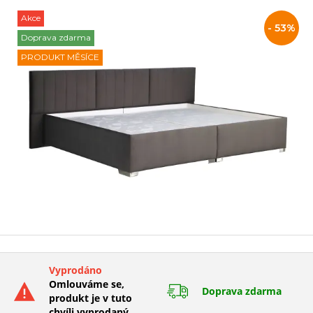
Akce
Slevy
- 53%
Doprava zdarma
PRODUKT MĚSÍCE
a
akce
Vyprodáno
Omlouváme se,
Doprava zdarma
produkt je v tuto
chvíli vyprodaný.