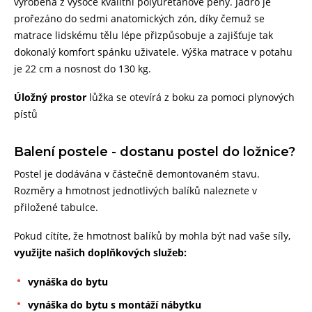
vyrobena z vysoce kvalitní polyuretanové pěny. Jádro je
prořezáno do sedmi anatomických zón, díky čemuž se
matrace lidskému tělu lépe přizpůsobuje a zajišťuje tak
dokonalý komfort spánku uživatele. Výška matrace v potahu
je 22 cm a nosnost do 130 kg.
Úložný prostor
lůžka se otevírá z boku za pomoci plynových
pístů
Balení postele - dostanu postel do ložnice?
Postel je dodávána v částečně demontovaném stavu.
Rozměry a hmotnost jednotlivých balíků naleznete v
přiložené tabulce.
Pokud cítíte, že hmotnost balíků by mohla být nad vaše síly,
využijte našich doplňkových služeb:
vynáška do bytu
vynáška do bytu s montáží nábytku