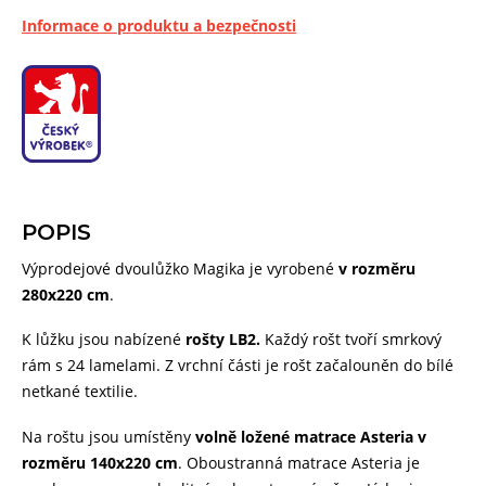
Informace o produktu a bezpečnosti
POPIS
Výprodejové dvoulůžko Magika je vyrobené
v rozměru
280x220 cm
.
K lůžku jsou nabízené
rošty LB2.
Každý rošt tvoří smrkový
rám s 24 lamelami. Z vrchní části je rošt začalouněn do bílé
netkané textilie.
Na roštu jsou umístěny
volně ložené matrace Asteria v
rozměru 140x220 cm
. Oboustranná matrace Asteria je