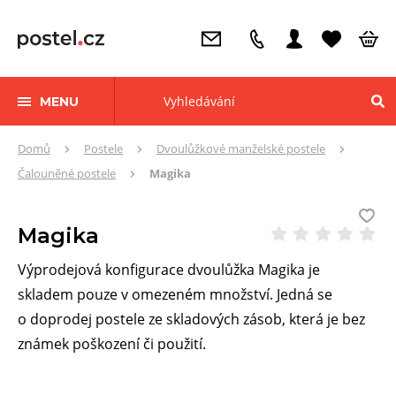
MENU
Zde
Domů
Postele
Dvoulůžkové manželské postele
se
Čalouněné postele
Magika
nacházíte:
Magika
Výprodejová konfigurace dvoulůžka Magika je
skladem pouze v omezeném množství. Jedná se
o doprodej postele ze skladových zásob, která je bez
známek poškození či použití.