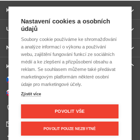
Zo
Kategorie
ví
Nastavení cookies a osobních
údajů
Zo
Užitečné odkazy
ví
Soubory cookie používáme ke shromažďování
a analýze informací o výkonu a používání
Zo
Newsletter
ví
webu, zajištění fungování funkcí ze sociálních
médií a ke zlepšení a přizpůsobení obsahu a
Zo
Kontaktujte nás
reklam. Se souhlasem můžeme také předávat
ví
marketingovým platformám některé osobní
Česky
údaje pro marketingové účely.
Slovensky
Zjistit více
+420 607 800 100
Po-Pá 9:00–17:00
POVOLIT VŠE
info@postel.cz
POVOLIT POUZE NEZBYTNÉ
Facebook