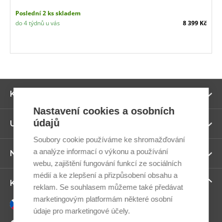
Poslední 2 ks skladem
do 4 týdnů u vás
8 399 Kč
Zo
Kategorie
ví
Nastavení cookies a osobních
údajů
Zo
Užitečné odkazy
ví
Soubory cookie používáme ke shromažďování
a analýze informací o výkonu a používání
Zo
Newsletter
ví
webu, zajištění fungování funkcí ze sociálních
médií a ke zlepšení a přizpůsobení obsahu a
Zo
Kontaktujte nás
reklam. Se souhlasem můžeme také předávat
ví
marketingovým platformám některé osobní
Česky
údaje pro marketingové účely.