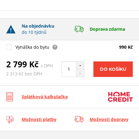
Na objednávku
Doprava zdarma
do 10 týdnů
Vynáška do bytu
990 Kč
2 799 Kč
s DPH
+
DO KOŠÍKU
-
2 313 Kč bez DPH
Splátková kalkulačka
Možnosti platby
Možnosti dopravy