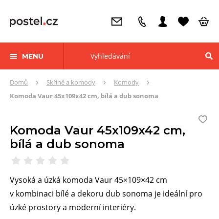
MENU
Zde
Domů
Skříně a komody
Komody
se
Komoda Vaur 45x109x42 cm, bílá a dub sonoma
nacházíte:
Komoda Vaur 45x109x42 cm,
bílá a dub sonoma
Vysoká a úzká komoda Vaur 45×109×42 cm
v kombinaci bílé a dekoru dub sonoma je ideální pro
úzké prostory a moderní interiéry.