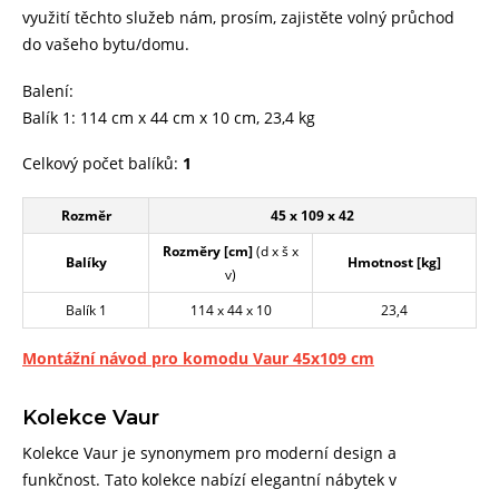
využití těchto služeb nám, prosím, zajistěte volný průchod
do vašeho bytu/domu.
Balení:
Balík 1: 114 cm x 44 cm x 10 cm, 23,4 kg
Celkový počet balíků:
1
Rozměr
45 x 109 x 42
Rozměry [cm]
(d x š x
Balíky
Hmotnost [kg]
v)
Balík 1
114 x 44 x 10
23,4
Montážní návod pro komodu Vaur 45x109 cm
Kolekce Vaur
Kolekce Vaur je synonymem pro moderní design a
funkčnost. Tato kolekce nabízí elegantní nábytek v