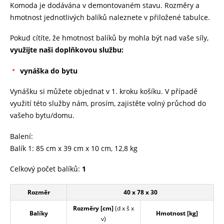
Komoda je dodávána v demontovaném stavu. Rozměry a
hmotnost jednotlivých balíků naleznete v přiložené tabulce.
Pokud cítíte, že hmotnost balíků by mohla být nad vaše síly,
využijte naši doplňkovou službu:
vynáška do bytu
Vynášku si můžete objednat v 1. kroku košíku. V případě
využití této služby nám, prosím, zajistěte volný průchod do
vašeho bytu/domu.
Balení:
Balík 1: 85 cm x 39 cm x 10 cm, 12,8 kg
Celkový počet balíků:
1
Rozměr
40 x 78 x 30
Rozměry [cm]
(d x š x
Balíky
Hmotnost [kg]
v)