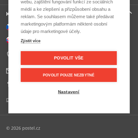
ví
webu, zajištění fungování funkcí ze sociálních
médií a ke zlepšení a přizpůsobení obsahu a
Zo
Kontaktujte nás
reklam. Se souhlasem můžeme také předávat
ví
marketingovým platformám některé osobní
Česky
údaje pro marketingové účely.
Slovensky
Zjistit více
+420 607 800 100
Po-Pá 9:00–17:00
POVOLIT VŠE
info@postel.cz
POVOLIT POUZE NEZBYTNÉ
Facebook
Nastavení
Další kontakty
© 2026 postel.cz