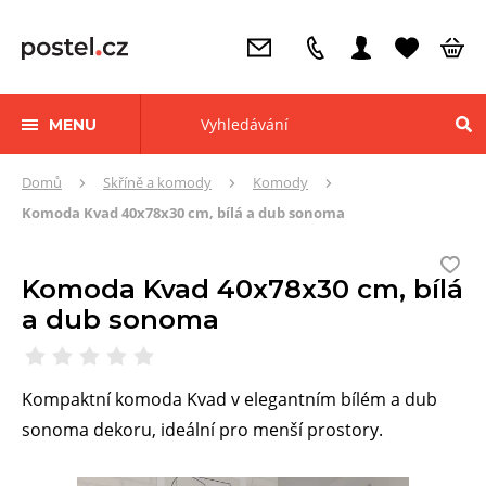
MENU
Zde
Domů
Skříně a komody
Komody
se
Komoda Kvad 40x78x30 cm, bílá a dub sonoma
nacházíte:
Komoda Kvad 40x78x30 cm, bílá
a dub sonoma
Kompaktní komoda Kvad v elegantním bílém a dub
sonoma dekoru, ideální pro menší prostory.