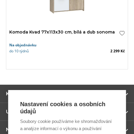
Komoda Kvad 77x113x30 cm, bílá a dub sonoma
Na objednávku
do 10 týdnů
2 299 Kč
Zo
Kategorie
ví
Nastavení cookies a osobních
údajů
Zo
Užitečné odkazy
ví
Soubory cookie používáme ke shromažďování
a analýze informací o výkonu a používání
Zo
Newsletter