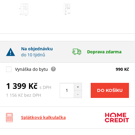
Na objednávku
Doprava zdarma
do 10 týdnů
Vynáška do bytu
990 Kč
1 399 Kč
s DPH
+
DO KOŠÍKU
-
1 156 Kč bez DPH
Splátková kalkulačka