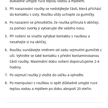
důkladně umyjte ruce teplou vodou a mýdlem.
Při nasazování roušky se nedotýkejte části, která přichází
do kontaktu s ústy. Roušku vždy uchopte za gumičky.
Po nasazení se přesvědčte, že rouška přilnula k obličeji,
za pomoci svorky ji vytvarujte dle vašeho nosu.
Při nošení se snažte vyhýbat kontaktu s rouškou a
nesahejte si na obličej.
Roušku sundávejte směrem od zadu sejmutím gumiček z
uší. Vyhněte se také kontaktu s přední kontaminovanou
částí roušky. Maximální dobu nošení doporučujeme 2-4
hodiny.
Po sejmutí roušky ji vložte do sáčku a vyhoďte.
Po manipulaci s rouškou si opět důkladně umyjte ruce
teplou vodou a mýdlem po dobu alespoň 20 vteřin.