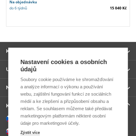
Na objednávku
do 6 týdnů
15 040 Kč
Zo
Kategorie
ví
Nastavení cookies a osobních
údajů
Zo
Užitečné odkazy
ví
Soubory cookie používáme ke shromažďování
a analýze informací o výkonu a používání
Zo
Newsletter
ví
webu, zajištění fungování funkcí ze sociálních
médií a ke zlepšení a přizpůsobení obsahu a
Zo
Kontaktujte nás
reklam. Se souhlasem můžeme také předávat
ví
marketingovým platformám některé osobní
Česky
údaje pro marketingové účely.
Slovensky
Zjistit více