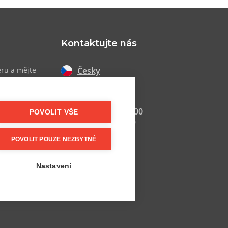
Kontaktujte nás
Česky
eru a mějte
 akcích
Slovensky
+420 607 800 100
POVOLIT VŠE
Po-Pá 9:00–17:00
POVOLIT POUZE NEZBYTNÉ
info@postel.cz
Facebook
Nastavení
Další kontakty