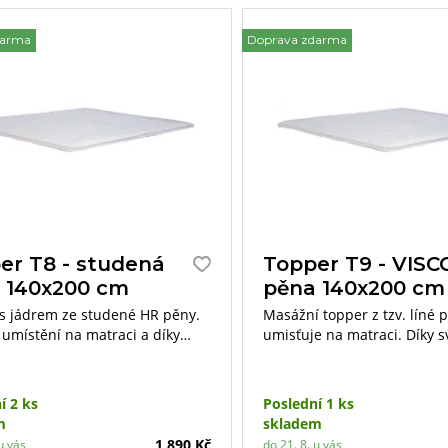
darma
Doprava zdarma
er T8 - studená
Topper T9 - VISC
 140x200 cm
pěna 140x200 cm
s jádrem ze studené HR pěny.
Masážní topper z tzv. líné 
 umístění na matraci a díky
umisťuje na matraci. Díky 
astnostem podporuje
unikátním vlastnostem pod
cké vlastnosti matrace a její
ortopedické vlastnosti matra
t.
životnost.
í 2 ks
Poslední 1 ks
m
skladem
1 890 Kč
u vás
do 21. 8. u vás