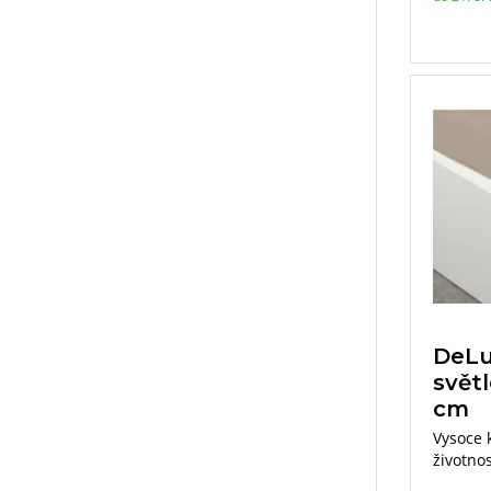
DeLu
svět
cm
Vysoce 
životnos
typům p