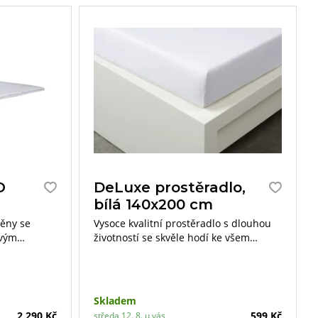
O
DeLuxe prostěradlo,
bílá 140x200 cm
pěny se
Vysoce kvalitní prostěradlo s dlouhou
svým
životností se skvěle hodí ke všem
poruje
typům povlečení.
ce a její
Skladem
2 290 Kč
599 Kč
středa 12. 8. u vás