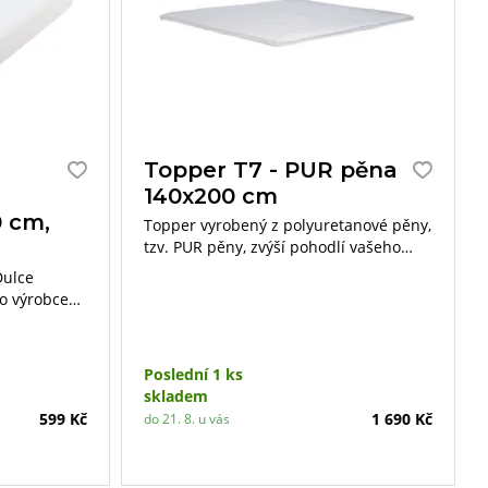
Topper T7 - PUR pěna
140x200 cm
0 cm,
Topper vyrobený z polyuretanové pěny,
tzv. PUR pěny, zvýší pohodlí vašeho
spánku a životnost matrace.
Dulce
o výrobce
 „Soft
race před
Poslední 1 ks
vému zátěru
skladem
veň
599 Kč
1 690 Kč
do 21. 8. u vás