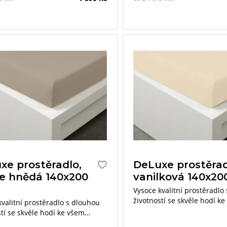
xe prostěradlo,
DeLuxe prostěrad
le hnědá 140x200
vanilková 140x20
Vysoce kvalitní prostěradlo
životností se skvěle hodí k
kvalitní prostěradlo s dlouhou
typům povlečení.
tí se skvěle hodí ke všem
ovlečení.