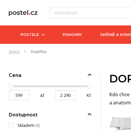
POSTELE
POHOVKY
SKŘÍNĚ A KOM
Zde
Domů
Doplňky
se
nacházíte:
DO
Cena
Kdo chce 
až
Kč
a anatomi
Dostupnost
Skladem
(8)