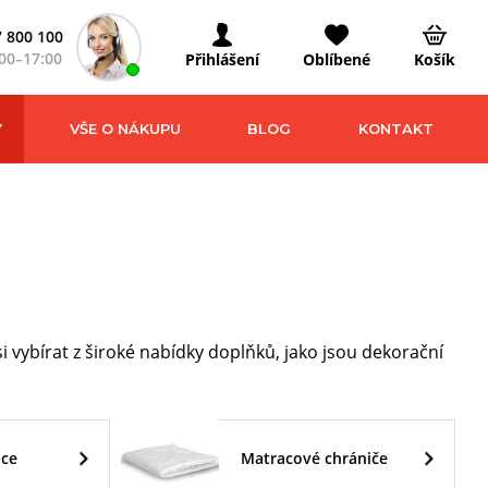
 800 100
00–17:00
Přihlášení
Oblíbené
Košík
Y
VŠE O NÁKUPU
BLOG
KONTAKT
i vybírat z široké nabídky doplňků, jako jsou dekorační
ice
Matracové chrániče