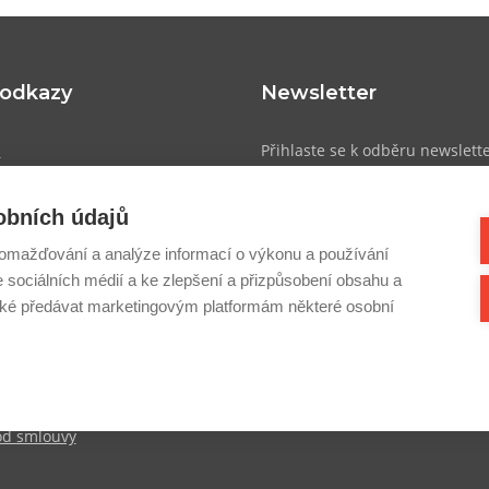
 odkazy
Newsletter
u
Přihlaste se k odběru newslett
přehled o novinkách, slevách a
obních údajů
atba
omažďování a analýze informací o výkonu a používání
dmínky
e sociálních médií a ke zlepšení a přizpůsobení obsahu a
Přihlásit se
sobních údajů
é předávat marketingovým platformám některé osobní
cookies
k
od smlouvy