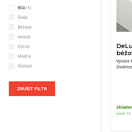
Bílá
(1)
Šedá
Béžová
Hnedá
DeLu
Černá
béžo
Modrá
Vysoce 
Růžová
životnos
typům p
ZRUŠIT FILTR
Sklade
pátek 14. 