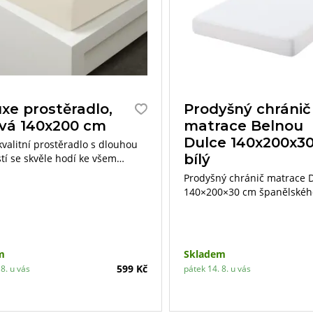
xe prostěradlo,
Prodyšný chránič
vá 140x200 cm
matrace Belnou
Dulce 140x200x3
kvalitní prostěradlo s dlouhou
bílý
tí se skvěle hodí ke všem
ovlečení.
Prodyšný chránič matrace 
140×200×30 cm španělskéh
Belnou s jemným povrchem
Touch“ nabízí ochranu mat
nečistotami a vlhkostí. Díky
mikrovláknu a polyuretano
m
Skladem
je lehký, voděodolný a záro
599 Kč
8. u vás
pátek 14. 8. u vás
příjemný na dotek.