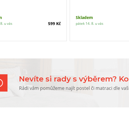
m
Skladem
599 Kč
8. u vás
pátek 14. 8. u vás
Nevíte si rady s výběrem? Ko
Rádi vám pomůžeme najít postel či matraci dle vaš