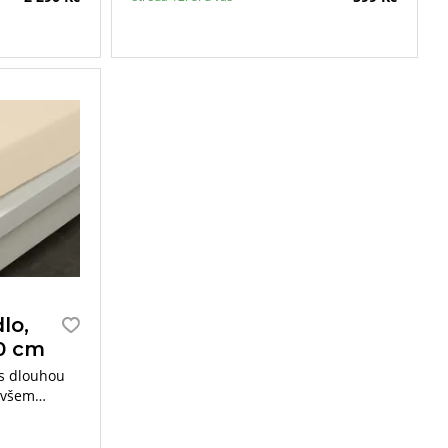
lo,
0 cm
 s dlouhou
e všem