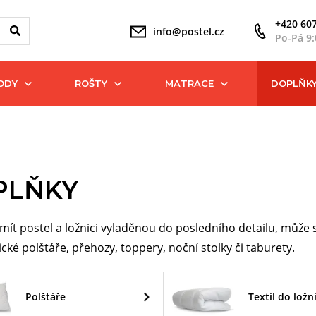
+420 607
info@postel.cz
Po-Pá 9:
ODY
ROŠTY
MATRACE
DOPLŇK
PLŇKY
mít postel a ložnici vyladěnou do posledního detailu, může s
cké polštáře, přehozy, toppery, noční stolky či taburety.
Polštáře
Textil do ložn