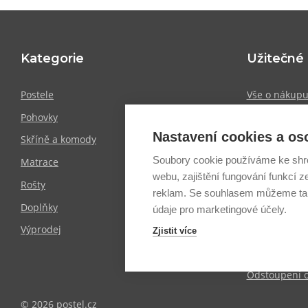
Kategorie
Užitečné
Postele
Vše o nákup
Pohovky
Showroomy
Nastavení cookies a os
Skříně a komody
Doprava a pl
Soubory cookie používáme ke shr
Matrace
Obchodní po
webu, zajištění fungování funkcí z
Rošty
Zpracování o
reklam. Se souhlasem můžeme tak
Doplňky
Informace o 
údaje pro marketingové účely.
Výprodej
Blog
Zjistit více
Mapa stráne
Odstoupení 
© 2026 postel.cz