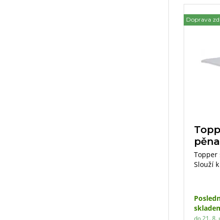
Doprava z
Topp
pěna
Topper 
Slouží k
svým vl
ortopedi
životnos
Posledn
sklade
do 21. 8. 