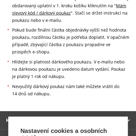
obdarovaný uplatní v 1. kroku košíku klíknutím na "
Mám
slevový kód / dárkový poukaz
". Stačí se držet instrukcí na
poukazu nebo v e-mailu.
Pokud bude finální částka objednávky vyšší než hodnota
poukazu, rozdílnou částku je potřeba doplatit. V opačném
případě, zbývající částka z poukazu propadne ve
prospěch e-shopu.
Hlídejte si platnost dárkového poukazu. V e-mailu nebo
na dárkovou poukazu je uvedeno datum vydání. Poukaz
je platný 1 rok od nákupu.
Nevyužitý dárkový poukaz nám také můžete vrátit do
14 dnů od nákupu.
Zo
Kategorie
ví
Nastavení cookies a osobních