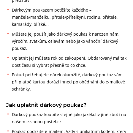
představ.
Dárkovým poukazem potěšíte každého –
manžela/manželku, přítele/přítelkyni, rodinu, přátele,
kamarády, blízké...
Můžete jej použít jako dárkový poukaz k narozeninám,
výročím, svátkům, oslavám nebo jako vánoční dárkový
poukaz.
Uplatnit jej můžete rok od zakoupení. Obdarovaný má tak
dost času si vybrat přesně to co chce.
Pokud potřebujete dárek okamžitě, dárkový poukaz vám
při platbě kartou dorází ihned po obědnání do e-mailové
schránky.
Jak uplatnit dárkový poukaz?
Dárkový poukaz koupíte stejně jako jakékoliv jiné zboží na
našem e-shopu postel.cz.
Poukaz obdržíte e-mailem. Vždy s unikátním kódem, který