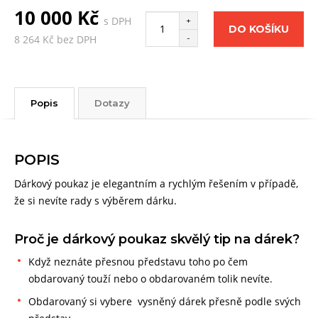
10 000 Kč
s DPH
+
DO KOŠÍKU
-
8 264 Kč bez DPH
Popis
Dotazy
POPIS
Dárkový poukaz je elegantním a rychlým řešením v případě,
že si nevíte rady s výběrem dárku.
Proč je dárkový poukaz skvělý tip na dárek?
Když neznáte přesnou představu toho po čem
obdarovaný touží nebo o obdarovaném tolik nevíte.
Obdarovaný si vybere vysněný dárek přesně podle svých