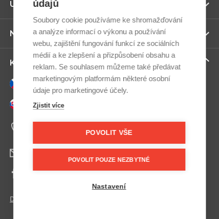
údajů
Zo
Užitečné odkazy
ví
Soubory cookie používáme ke shromažďování
a analýze informací o výkonu a používání
Zo
Newsletter
ví
webu, zajištění fungování funkcí ze sociálních
médií a ke zlepšení a přizpůsobení obsahu a
Zo
Kontaktujte nás
reklam. Se souhlasem můžeme také předávat
ví
marketingovým platformám některé osobní
Česky
údaje pro marketingové účely.
Slovensky
Zjistit více
+420 607 800 100
Po-Pá 9:00–17:00
POVOLIT VŠE
info@postel.cz
POVOLIT POUZE NEZBYTNÉ
Facebook
Nastavení
Další kontakty