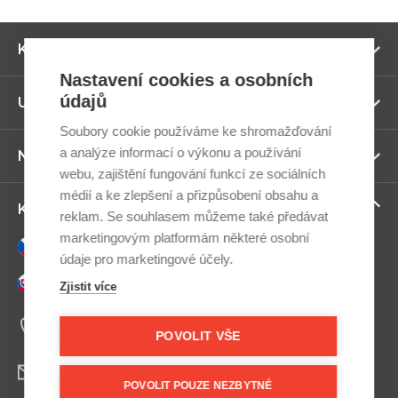
Zo
Kategorie
ví
Nastavení cookies a osobních
údajů
Zo
Užitečné odkazy
ví
Soubory cookie používáme ke shromažďování
a analýze informací o výkonu a používání
Zo
Newsletter
ví
webu, zajištění fungování funkcí ze sociálních
médií a ke zlepšení a přizpůsobení obsahu a
Zo
Kontaktujte nás
reklam. Se souhlasem můžeme také předávat
ví
marketingovým platformám některé osobní
Česky
údaje pro marketingové účely.
Slovensky
Zjistit více
+420 607 800 100
Po-Pá 9:00–17:00
POVOLIT VŠE
info@postel.cz
POVOLIT POUZE NEZBYTNÉ