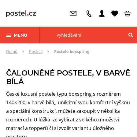
MENU
Zde
Domů
Postele
Postele boxspring
se
nacházíte:
ČALOUNĚNÉ POSTELE, V BARVĚ
BÍLÁ
České luxusní postele typu boxspring s rozměrem
140×200, v barvě bílá,, unikátní svou komfortní výškou
a speciální konstrukcí, můžete zakoupit v několika
rozměrech. U lůžka lze vybírat z velkého množství
matrací a topperů či si zvolit variantu úložného
prostoru.