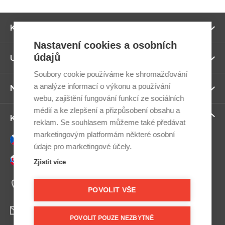
Zo
Kategorie
ví
Nastavení cookies a osobních
údajů
Zo
Užitečné odkazy
ví
Soubory cookie používáme ke shromažďování
a analýze informací o výkonu a používání
Zo
Newsletter
ví
webu, zajištění fungování funkcí ze sociálních
médií a ke zlepšení a přizpůsobení obsahu a
Zo
Kontaktujte nás
reklam. Se souhlasem můžeme také předávat
ví
marketingovým platformám některé osobní
Česky
údaje pro marketingové účely.
Slovensky
Zjistit více
+420 607 800 100
Po-Pá 9:00–17:00
POVOLIT VŠE
info@postel.cz
POVOLIT POUZE NEZBYTNÉ