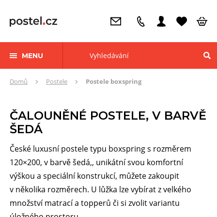
MENU
Zde
Domů
Postele
Postele boxspring
se
nacházíte:
ČALOUNĚNÉ POSTELE, V BARVĚ
ŠEDÁ
České luxusní postele typu boxspring s rozměrem
120×200, v barvě šedá,, unikátní svou komfortní
výškou a speciální konstrukcí, můžete zakoupit
v několika rozměrech. U lůžka lze vybírat z velkého
množství matrací a topperů či si zvolit variantu
úložného prostoru.