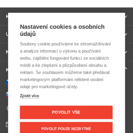
Zo
Kategorie
ví
Nastavení cookies a osobních
údajů
Zo
Užitečné odkazy
ví
Soubory cookie používáme ke shromažďování
a analýze informací o výkonu a používání
Zo
Newsletter
ví
webu, zajištění fungování funkcí ze sociálních
médií a ke zlepšení a přizpůsobení obsahu a
Zo
Kontaktujte nás
reklam. Se souhlasem můžeme také předávat
ví
marketingovým platformám některé osobní
Česky
údaje pro marketingové účely.
Slovensky
Zjistit více
+420 607 800 100
Po-Pá 9:00–17:00
POVOLIT VŠE
info@postel.cz
POVOLIT POUZE NEZBYTNÉ