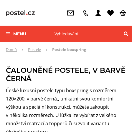
MENU
Zde
Domů
Postele
Postele boxspring
se
nacházíte:
ČALOUNĚNÉ POSTELE, V BARVĚ
ČERNÁ
České luxusní postele typu boxspring s rozměrem
120×200, v barvě černá,, unikátní svou komfortní
výškou a speciální konstrukcí, můžete zakoupit
v několika rozměrech. U lůžka lze vybírat z velkého
množství matrací a topperů či si zvolit variantu
úložného prostoru.