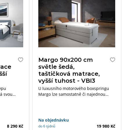
Margo 90x200 cm
race
světle šedá,
šší
taštičková matrace,
vyšší tuhost - VBI3
typu
U luxusního motorového boxspringu
ká svou
Margo lze samostatně či najednou
cí dvou
polohovat část hlavy či nohou pomocí
plněné
bezdrátového ovladače. Lůžko lze
zakoupit v rozměru 90×200 cm a
100×200 cm.
Na objednávku
8 290 Kč
19 980 Kč
do 6 týdnů