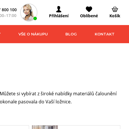
 800 100
00–17:00
Přihlášení
Oblíbené
Košík
Y
VŠE O NÁKUPU
BLOG
KONTAKT
žete si vybírat z široké nabídky materiálů čalounění
konale pasovala do Vaší ložnice.