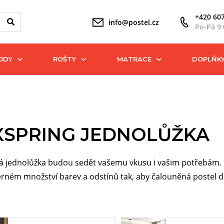
+420 607
info@postel.cz
Po-Pá 9:
ODY
ROŠTY
MATRACE
DOPLŇK
SPRING JEDNOLŮŽKA
 jednolůžka budou sedět vašemu vkusu i vašim potřebám. Mů
rném množství barev a odstínů tak, aby čalouněná postel do