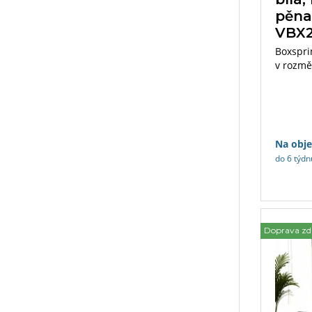
pěna,
VBX
Boxspri
v rozmě
s matra
výběru.
Na obj
do 6 týdn
Doprava z