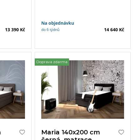
e Vašeho
s matracemi a topperem dle Vašeho
výběru.
Na objednávku
13 390 Kč
14 640 Kč
do 6 týdnů
Doprava zdarma
m
Maria 140x200 cm
černá, matrace