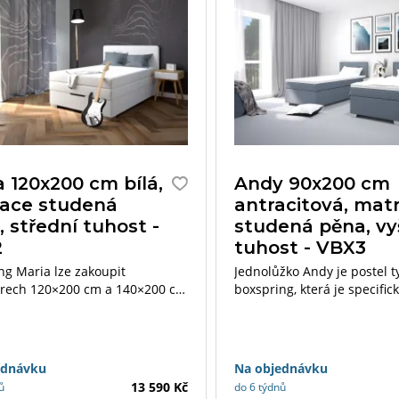
a 120x200 cm bílá,
Andy 90x200 cm
ace studená
antracitová, mat
 střední tuhost -
studená pěna, vy
2
tuhost - VBX3
ng Maria lze zakoupit
Jednolůžko Andy je postel 
rech 120×200 cm a 140×200 cm
boxspring, která je specific
cemi a topperem dle Vašeho
výškou a speciální konstruk
vrstev matrací na sobě, do
o topper.
ednávku
Na objednávku
13 590 Kč
ů
do 6 týdnů