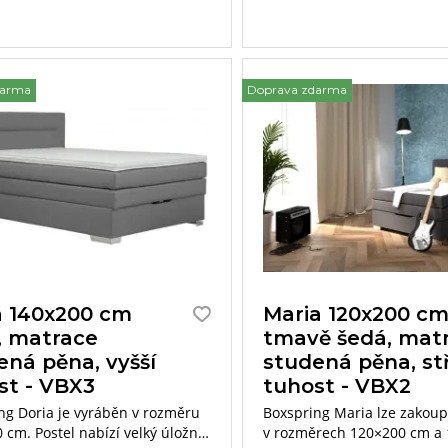
darma
Doprava zdarma
a 140x200 cm
Maria 120x200 c
, matrace
tmavě šedá, mat
ená pěna, vyšší
studená pěna, st
st - VBX3
tuhost - VBX2
ng Doria je vyráběn v rozměru
Boxspring Maria lze zakoup
 cm. Postel nabízí velký úložný
v rozměrech 120×200 cm a