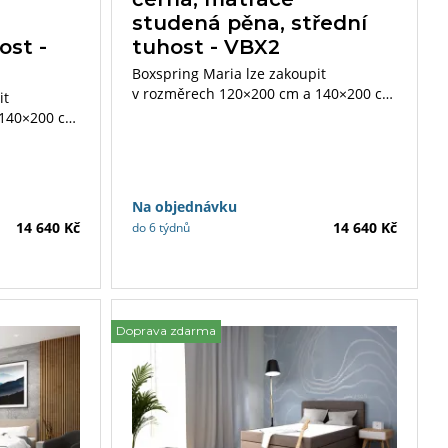
á
studená pěna, střední
ost -
tuhost - VBX2
Boxspring Maria lze zakoupit
v rozměrech 120×200 cm a 140×200 cm
it
s matracemi a topperem dle Vašeho
 140×200 cm
výběru.
e Vašeho
Na objednávku
14 640 Kč
14 640 Kč
do 6 týdnů
Doprava zdarma