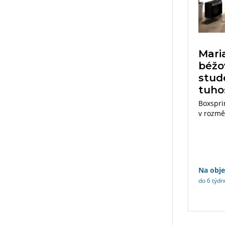
Mari
béžo
stud
tuho
Boxspri
v rozmě
s matra
výběru.
Na obj
do 6 týdn