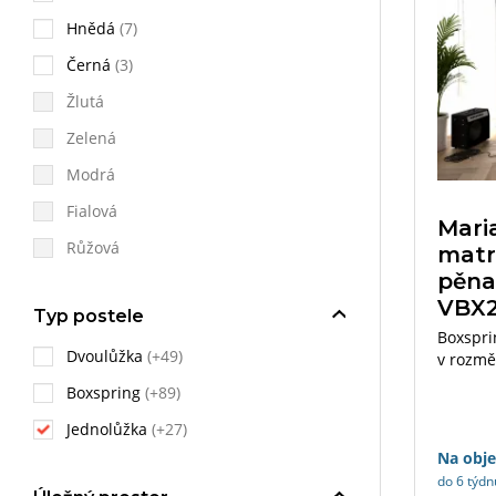
Hnědá
(7)
Černá
(3)
Žlutá
Zelená
Modrá
Fialová
Mari
Růžová
matr
pěna,
VBX
Typ postele
Boxspri
Dvoulůžka
(+49)
v rozmě
s matra
Boxspring
(+89)
výběru.
Jednolůžka
(+27)
Na obj
do 6 týdn