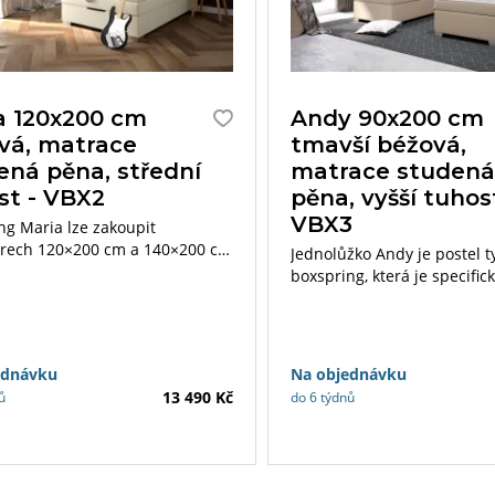
a 120x200 cm
Andy 90x200 cm
vá, matrace
tmavší béžová,
ená pěna, střední
matrace studen
st - VBX2
pěna, vyšší tuhos
VBX3
ng Maria lze zakoupit
rech 120×200 cm a 140×200 cm
Jednolůžko Andy je postel 
cemi a topperem dle Vašeho
boxspring, která je specific
výškou a speciální konstruk
vrstev matrací na sobě, do
o topper.
ednávku
Na objednávku
13 490 Kč
ů
do 6 týdnů