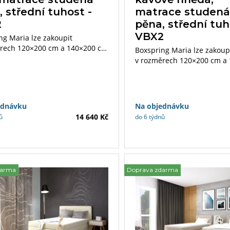
 střední tuhost -
matrace studen
2
pěna, střední tuh
VBX2
ng Maria lze zakoupit
rech 120×200 cm a 140×200 cm
Boxspring Maria lze zakoup
cemi a topperem dle Vašeho
v rozměrech 120×200 cm a
s matracemi a topperem dl
výběru.
ednávku
Na objednávku
14 640 Kč
ů
do 6 týdnů
darma
Doprava zdarma