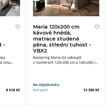
Maria 120x200 cm
kávově hnědá,
á
matrace studená
t -
pěna, střední tuhost -
VBX2
typu
Boxspring Maria lze zakoupit
ká svou
v rozměrech 120×200 cm a 140×200 cm
cí dvou
s matracemi a topperem dle Vašeho
plněné
výběru.
Na objednávku
8 510 Kč
13 390 Kč
do 6 týdnů