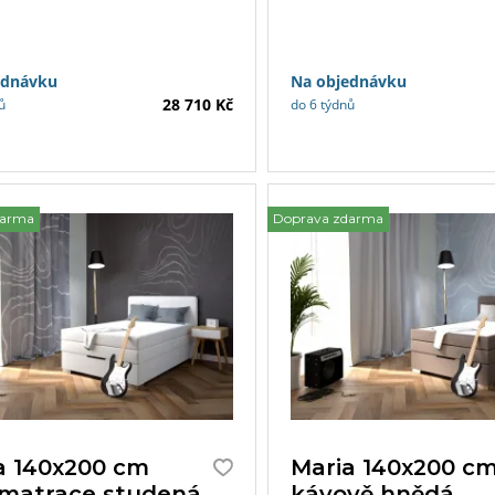
 který se otevírá za pomoci
s matracemi a topperem dl
ch pístů od nohou postele.
výběru.
ednávku
Na objednávku
28 710 Kč
ů
do 6 týdnů
darma
Doprava zdarma
a 140x200 cm
Maria 140x200 c
, matrace studená
kávově hnědá,