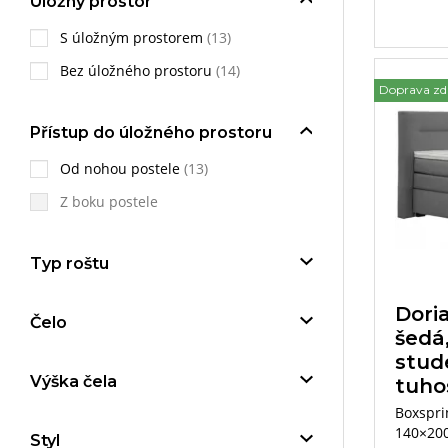
Úložný prostor
S úložným prostorem
(13)
Bez úložného prostoru
(14)
Doprava z
Přístup do úložného prostoru
Od nohou postele
(13)
Z boku postele
Typ roštu
Dori
Čelo
šedá
stud
Výška čela
tuho
Boxspri
140×200
Styl