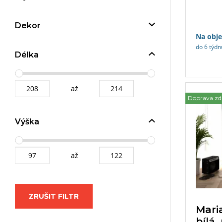
prostor,
plynový
Dekor
Na obj
do 6 týdn
Délka
až
Doprava z
Výška
až
ZRUŠIT FILTR
Mari
bílá