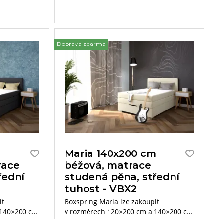
Doprava zdarma
m
Maria 140x200 cm
race
béžová, matrace
řední
studená pěna, střední
tuhost - VBX2
it
Boxspring Maria lze zakoupit
 140×200 cm
v rozměrech 120×200 cm a 140×200 cm