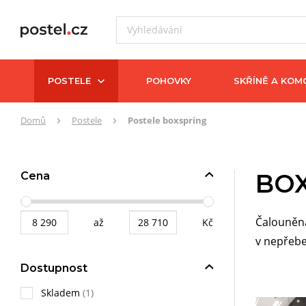
POSTELE
POHOVKY
SKŘÍNĚ A KOM
Zde
Domů
Postele
Postele boxspring
se
nacházíte:
BOX
Cena
Čalouněná
až
Kč
v nepřebe
Dostupnost
Skladem
(1)