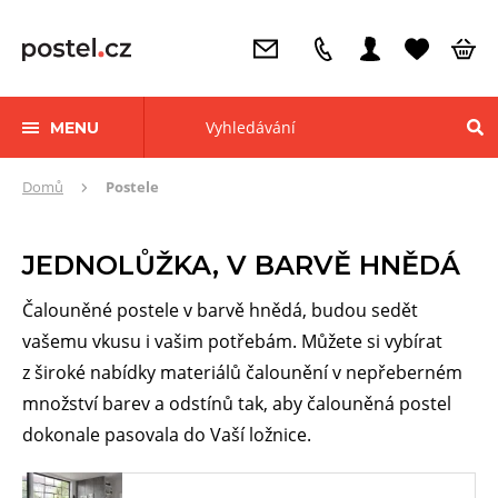
MENU
Zde
Domů
Postele
se
nacházíte:
JEDNOLŮŽKA, V BARVĚ HNĚDÁ
Čalouněné postele v barvě hnědá, budou sedět
vašemu vkusu i vašim potřebám. Můžete si vybírat
z široké nabídky materiálů čalounění v nepřeberném
množství barev a odstínů tak, aby čalouněná postel
dokonale pasovala do Vaší ložnice.