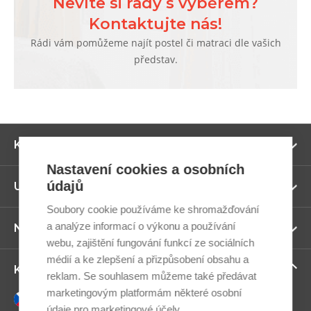
Nevíte si rady s výběrem?
Kontaktujte nás!
Rádi vám pomůžeme najít postel či matraci dle vašich
představ.
Zo
Kategorie
ví
Nastavení cookies a osobních
údajů
Zo
Užitečné odkazy
ví
Soubory cookie používáme ke shromažďování
a analýze informací o výkonu a používání
Zo
Newsletter
ví
webu, zajištění fungování funkcí ze sociálních
médií a ke zlepšení a přizpůsobení obsahu a
Zo
Kontaktujte nás
reklam. Se souhlasem můžeme také předávat
ví
marketingovým platformám některé osobní
Česky
údaje pro marketingové účely.