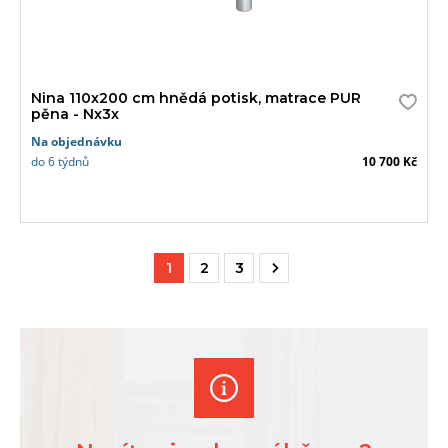
Nina 110x200 cm hnědá potisk, matrace PUR
pěna - Nx3x
Na objednávku
do 6 týdnů
10 700 Kč
1
2
3