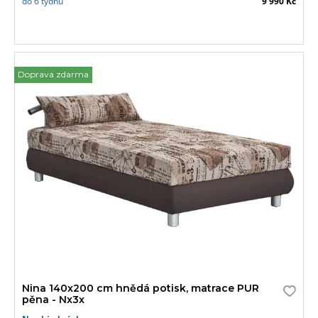
do 6 týdnů
9 990 Kč
Doprava zdarma
Nina 140x200 cm hnědá potisk, matrace PUR
pěna - Nx3x