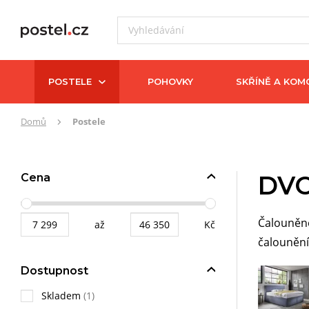
POSTELE
POHOVKY
SKŘÍNĚ A KOM
Zde
Domů
Postele
se
nacházíte:
DVO
Cena
Čalouněné
až
Kč
čalounění
Dostupnost
Skladem
(1)