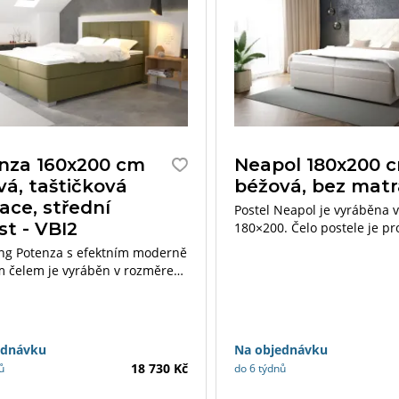
nza 160x200 cm
Neapol 180x200 
vá, taštičková
béžová, bez mat
ace, střední
Postel Neapol je vyráběna 
st - VBI2
180×200. Čelo postele je pr
efektních obrazců. Lůžko lz
ng Potenza s efektním moderně
dekoračními polštáři, přeh
m čelem je vyráběn v rozměrech
plédem.
 cm a 180×200 cm.
ednávku
Na objednávku
18 730 Kč
ů
do 6 týdnů