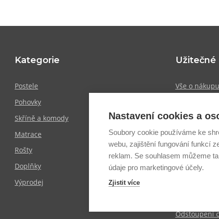
Kategorie
Užitečné
Postele
Vše o nákup
Pohovky
Showroomy
Nastavení cookies a os
Skříně a komody
Doprava a pl
Soubory cookie používáme ke shr
Matrace
Obchodní po
webu, zajištění fungování funkcí z
Rošty
Zpracování o
reklam. Se souhlasem můžeme tak
Doplňky
Informace o 
údaje pro marketingové účely.
Výprodej
Blog
Zjistit více
Mapa stráne
Odstoupení 