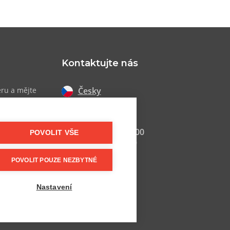
Kontaktujte nás
Česky
eru a mějte
 akcích
Slovensky
+420 607 800 100
POVOLIT VŠE
Po-Pá 9:00–17:00
POVOLIT POUZE NEZBYTNÉ
info@postel.cz
Facebook
Nastavení
Další kontakty