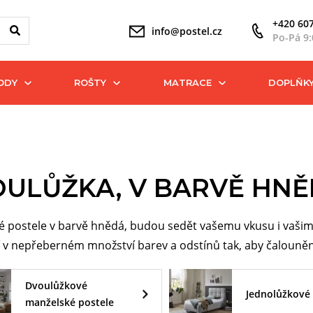
+420 607
info@postel.cz
Po-Pá 9:
ODY
ROŠTY
MATRACE
DOPLŇK
ULŮŽKA, V BARVĚ HN
 postele v barvě hnědá, budou sedět vašemu vkusu i vašim 
 v nepřeberném množství barev a odstínů tak, aby čalouněná
Dvoulůžkové
Jednolůžkové 
manželské postele