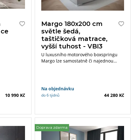
m
Margo 180x200 cm
ace
světle šedá,
taštičková matrace,
vyšší tuhost - VBI3
it si
U luxusního motorového boxspringu
astního
Margo lze samostatně či najednou
úložný
polohovat část hlavy či nohou pomocí
bezdrátového ovladače.
Na objednávku
10 990 Kč
44 280 Kč
do 6 týdnů
Doprava zdarma