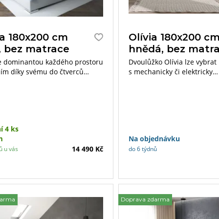
a 180x200 cm
Olívia 180x200 c
, bez matrace
hnědá, bez matr
e dominantou každého prostoru
Dvoulůžko Olívia lze vybrat
ím díky svému do čtverců
s mechanicky či elektricky
mu čelu, které je doplněno
polohovatelným roštem. Zvol
ky. Na výběr je několik druhů
můžete rovněž látku dle vl
.
výběru. Postel nabízí velký 
prostor.
í 4 ks
m
Na objednávku
14 490 Kč
ů u vás
do 6 týdnů
darma
Doprava zdarma