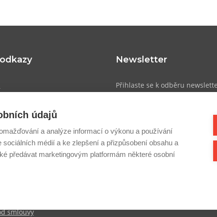
 odkazy
Newsletter
u
Přihlaste se k odběru newslett
přehled o novinkách, slevách a
obních údajů
atba
omažďování a analýze informací o výkonu a používání
dmínky
e sociálních médií a ke zlepšení a přizpůsobení obsahu a
Přihlásit se
sobních údajů
é předávat marketingovým platformám některé osobní
cookies
k
od smlouvy