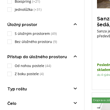
Boxspring
(+21)
Jednolůžka
(+31)
Sanz
šedá
Úložný prostor
Sanza j
S úložným prostorem
(49)
předevš
prošité
Bez úložného prostoru
(9)
o knoflí
matrací
Přístup do úložného prostoru
Posledn
Od nohou postele
(44)
sklade
Z boku postele
(4)
do 4 týdn
Typ roštu
Doprava z
Čelo