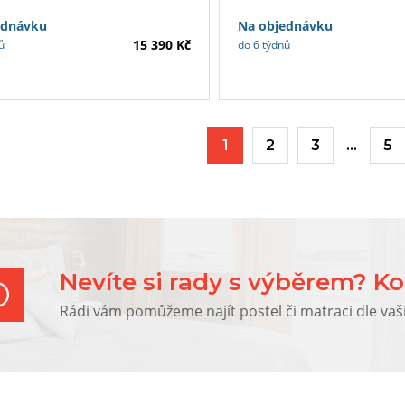
ednávku
Na objednávku
15 390 Kč
ů
do 6 týdnů
1
2
3
…
5
Nevíte si rady s výběrem? Ko
Rádi vám pomůžeme najít postel či matraci dle vaš