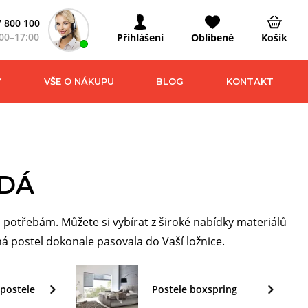
 800 100
00–17:00
Přihlášení
Oblíbené
Košík
Y
VŠE O NÁKUPU
BLOG
KONTAKT
ĚDÁ
potřebám. Můžete si vybírat z široké nabídky materiálů
 postel dokonale pasovala do Vaší ložnice.
postele
Postele boxspring