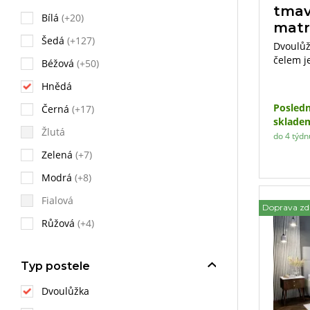
tmav
Bílá
(+20)
matr
Šedá
(+127)
Dvoulůž
čelem j
Béžová
(+50)
cm. Souč
Hnědá
polohov
zvolit d
Posledn
Černá
(+17)
sklade
Žlutá
do 4 týdn
Zelená
(+7)
Modrá
(+8)
Fialová
Doprava z
Růžová
(+4)
Typ postele
Dvoulůžka