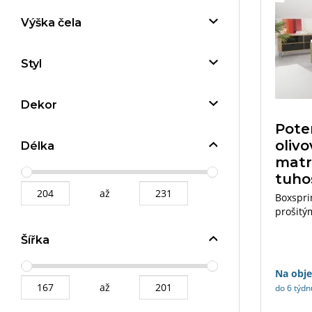
Výška čela
Styl
Dekor
Pote
olivo
Délka
matr
tuho
až
Boxspri
prošitý
160×200
Šířka
Na obj
až
do 6 týdn