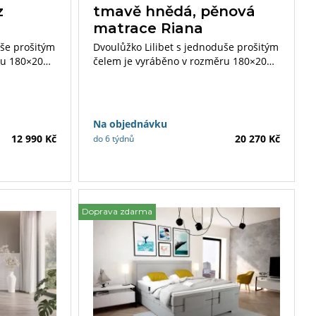
z
tmavě hnědá, pěnová
matrace Riana
uše prošitým
Dvoulůžko Lilibet s jednoduše prošitým
ru 180×200
čelem je vyráběno v rozměru 180×200
itní
cm. Součástí postele je kvalitní
atrace lze
polohovací lamelový rošt. Matrace lze
cí.
zvolit dle vlastních preferencí.
Na objednávku
12 990 Kč
20 270 Kč
do 6 týdnů
Doprava zdarma