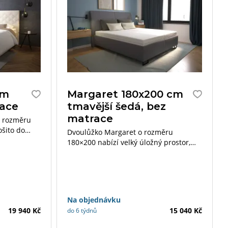
cm
Margaret 180x200 cm
race
tmavější šedá, bez
matrace
v rozměru
ošito do
Dvoulůžko Margaret o rozměru
e doplnit
180×200 nabízí velký úložný prostor,
ozem či
který se otevírá od nohou postele.
Postel je včetně roštu, přičemž matrace
si můžete zvolit dle vlastních
preferencí.
Na objednávku
19 940 Kč
15 040 Kč
do 6 týdnů