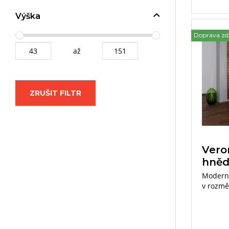
Výška
Doprava z
až
ZRUŠIT FILTR
Vero
hněd
Moderní
v rozmě
cm. Sou
zónové 