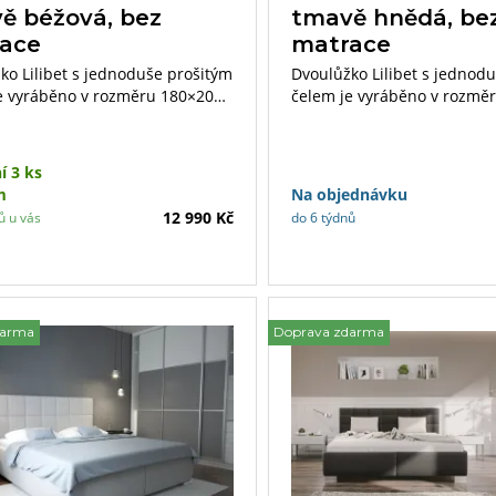
ě béžová, bez
tmavě hnědá, be
ace
matrace
ko Lilibet s jednoduše prošitým
Dvoulůžko Lilibet s jednod
e vyráběno v rozměru 180×200
čelem je vyráběno v rozmě
ástí postele je kvalitní
cm. Součástí postele je kval
ací lamelový rošt. Matrace lze
polohovací lamelový rošt. M
le vlastních preferencí.
zvolit dle vlastních preferen
í 3 ks
m
Na objednávku
12 990 Kč
ů u vás
do 6 týdnů
darma
Doprava zdarma