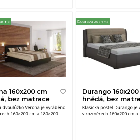
darma
Doprava zdarma
na 160x200 cm
Durango 160x200
á, bez matrace
hnědá, bez matr
 dvoulůžko Verona je vyráběno
Klasická postel Durango je
rech 160×200 cm a 180×200
v rozměrech 160×200 cm a
částí postele mohou být 7-
z kombinace eko kůže a látk
matrace Ivana Plus.
jsou očalouněny polštáře n
postele.