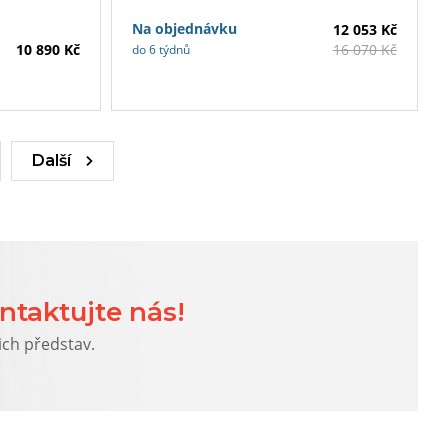
Na objednávku
12 053 Kč
10 890 Kč
16 070 Kč
do 6 týdnů
Další
ntaktujte nás!
ich představ.