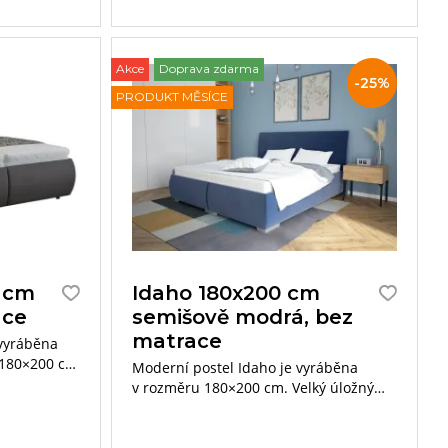
Akce
Doprava zdarma
Slevy
-25%
PRODUKT MĚSÍCE
a
akce
 cm
Idaho 180x200 cm
ace
semišově modrá, bez
matrace
 vyráběna
 180×200 cm
Moderní postel Idaho je vyráběna
y, ze které
v rozměru 180×200 cm. Velký úložný
a čele
prostor se otevírá od nohou postele.