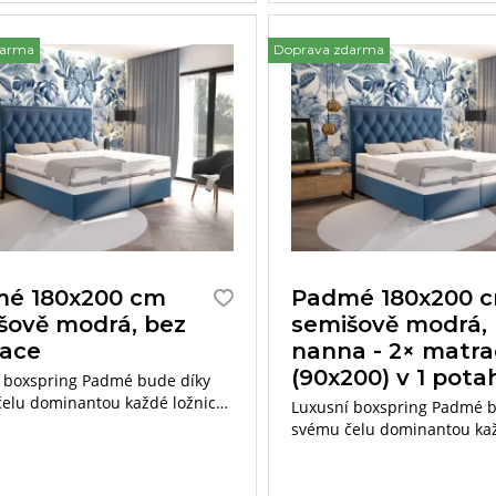
darma
Doprava zdarma
é 180x200 cm
Padmé 180x200 
šově modrá, bez
semišově modrá,
ace
nanna - 2× matr
(90x200) v 1 pota
 boxspring Padmé bude díky
elu dominantou každé ložnice.
Luxusní boxspring Padmé b
ýjimečnosti dotvoří matrace
svému čelu dominantou kaž
Premium Line, které jsou
Pocit výjimečnosti dotvoří 
né svými vlastnostmi
z řady Premium Line, které 
em.
výjimečné svými vlastnostm