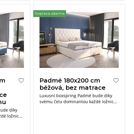
Doprava zdarma
cm
Padmé 180x200 cm
béžová, bez matrace
ace
Luxusní boxspring Padmé bude díky
hu
svému čelu dominantou každé ložnice.
Pocit výjimečnosti dotvoří matrace
ude díky
z řady Premium Line, které jsou
dé ložnice.
výjimečné svými vlastnostmi
matrace
i potahem.
jsou
i