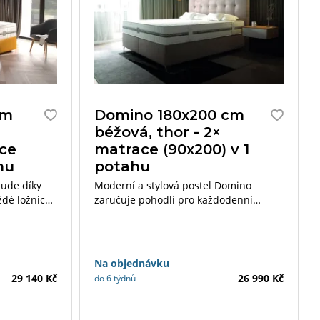
cm
Domino 180x200 cm
béžová, thor - 2×
ace
matrace (90x200) v 1
hu
potahu
ude díky
Moderní a stylová postel Domino
dé ložnice.
zaručuje pohodlí pro každodenní
matrace
spánek. Pružinová matrace nahrazující
jsou
rošt nabízí lepší přizpůsobení tělu.
i
Neobvyklý tvar čela je ideálním
řešením pro ty, kteří hledají atypický
Na objednávku
nábytek do ložnice.
29 140 Kč
26 990 Kč
do 6 týdnů