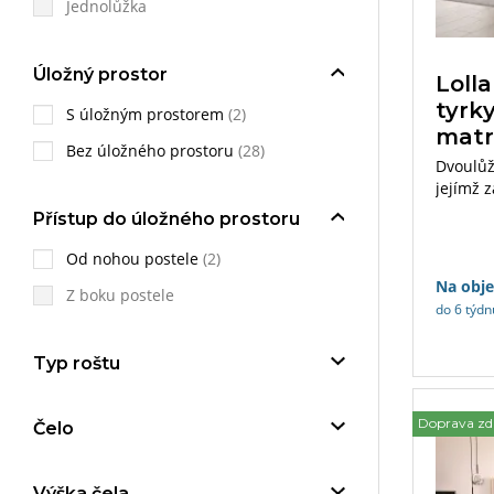
Jednolůžka
Úložný prostor
Loll
tyrk
S úložným prostorem
(2)
matr
Bez úložného prostoru
(28)
Dvoulůžk
jejímž 
s rošte
Přístup do úložného prostoru
s antib
v rozmě
Od nohou postele
(2)
Na obj
Z boku postele
do 6 týdn
Typ roštu
Doprava z
Čelo
Výška čela