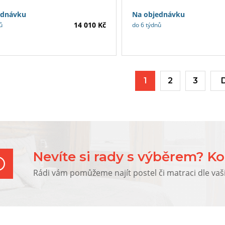
i potahem.
ednávku
Na objednávku
14 010 Kč
ů
do 6 týdnů
1
2
3
Nevíte si rady s výběrem? Ko
Rádi vám pomůžeme najít postel či matraci dle vaš