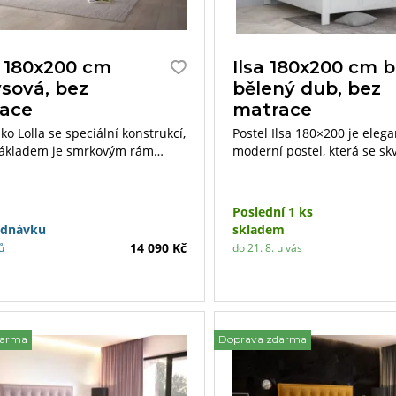
a 180x200 cm
Ilsa 180x200 cm b
ysová, bez
bělený dub, bez
ace
matrace
o Lolla se speciální konstrukcí,
Postel Ilsa 180×200 je elega
základem je smrkovým rám
moderní postel, která se sk
m lze doplnit o luxusní matrace
každé ložnice. Nabízí komb
akteriálním potahem. Vyrábí se
funkčnosti a stylu, která us
ru 180×200 cm.
i náročné zákazníky.
Poslední 1 ks
ednávku
skladem
14 090 Kč
ů
do 21. 8. u vás
darma
Doprava zdarma