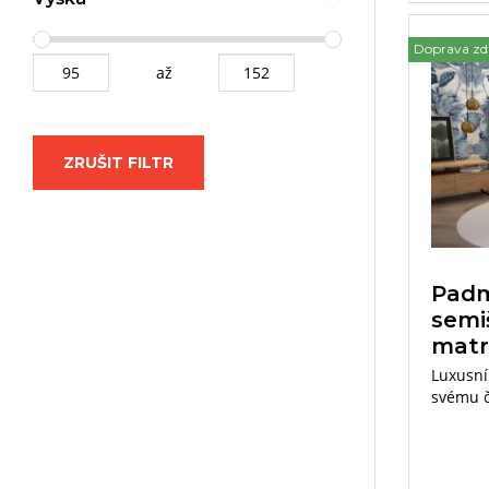
Doprava z
až
ZRUŠIT FILTR
Padm
semi
matr
Luxusní
svému č
Pocit v
z řady 
výjimeč
i potah