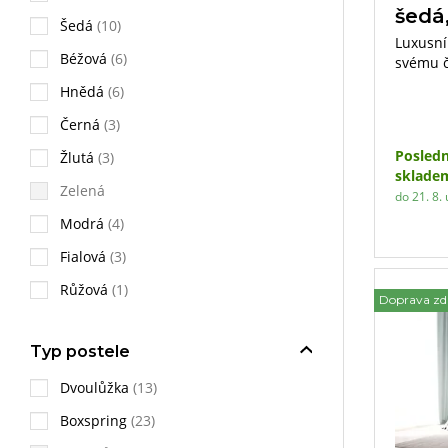
šedá
Šedá
(10)
Luxusní
Béžová
(6)
svému č
Pocit v
Hnědá
(6)
z řady 
výjimeč
Černá
(3)
i potah
Posledn
Žlutá
(3)
sklade
Zelená
do 21. 8. 
Modrá
(4)
Fialová
(3)
Růžová
(1)
Doprava z
Typ postele
Dvoulůžka
(13)
Boxspring
(23)