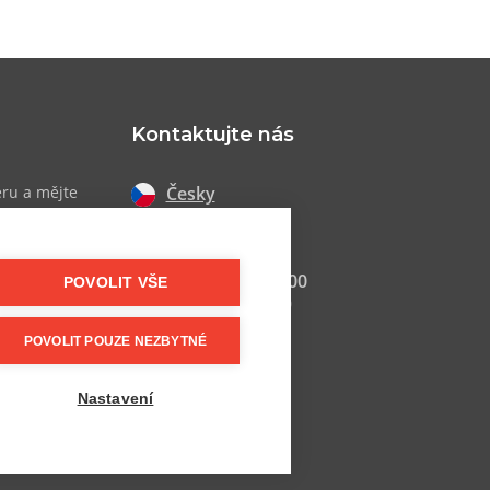
Kontaktujte nás
Česky
eru a mějte
 akcích
Slovensky
+420 607 800 100
POVOLIT VŠE
Po-Pá 9:00–17:00
POVOLIT POUZE NEZBYTNÉ
info@postel.cz
Facebook
Nastavení
Další kontakty