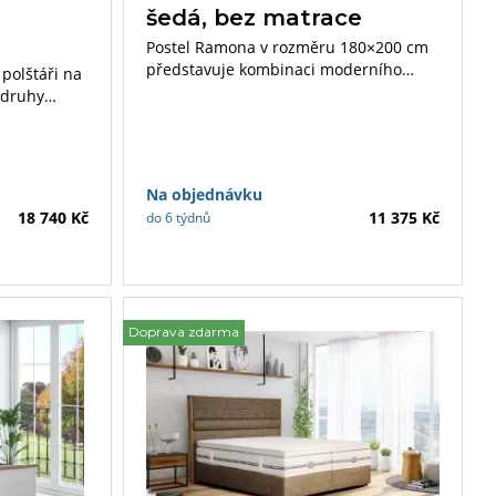
šedá, bez matrace
Postel Ramona v rozměru 180×200 cm
představuje kombinaci moderního
 polštáři na
designu, komfortu a praktických funkcí,
a druhy
díky nimž je skvělou volbou pro každou
ložnici. Je ideální pro ty, kteří hledají
prostornou postel s praktickým
úložným řešením, a zároveň ocení
Na objednávku
stylový vzhled.
18 740 Kč
11 375 Kč
do 6 týdnů
Doprava zdarma