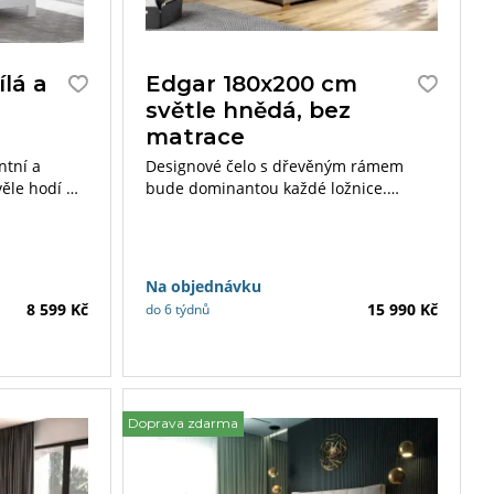
ílá a
Edgar 180x200 cm
světle hnědá, bez
matrace
ntní a
Designové čelo s dřevěným rámem
věle hodí do
bude dominantou každé ložnice.
inaci
Luxusní boxspring Edgar je vyráběn
pokojí
v rozměru 180×200 cm.
Na objednávku
8 599 Kč
15 990 Kč
do 6 týdnů
Doprava zdarma