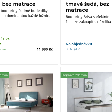
, bez matrace
tmavě šedá, bez
matrace
 boxspring Padmé bude díky
elu dominantou každé ložnice.
Boxspring Brisa s efektními
ýjimečnosti dotvoří matrace
čele lze zakoupit s několik
Premium Line, které jsou
matrací a topperu.
né svými vlastnostmi
em.
í 1 ks
m
Na objednávku
11 990 Kč
u vás
do 6 týdnů
darma
Doprava zdarma