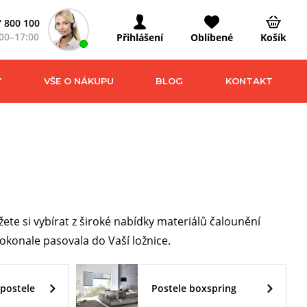
 800 100
00–17:00
Přihlášení
Oblíbené
Košík
Y
VŠE O NÁKUPU
BLOG
KONTAKT
e si vybírat z široké nabídky materiálů čalounění
konale pasovala do Vaší ložnice.
postele
Postele boxspring