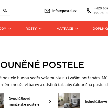
+420 607
info@postel.cz
Po-Pá 9:
ODY
ROŠTY
MATRACE
DOPLŇK
LOUNĚNÉ POSTELE
 postele budou sedět vašemu vkusu i vašim potřebám. Můžet
rném množství barev a odstínů tak, aby čalouněná postel do
Dvoulůžkové
Jednolůžkové 
manželské postele