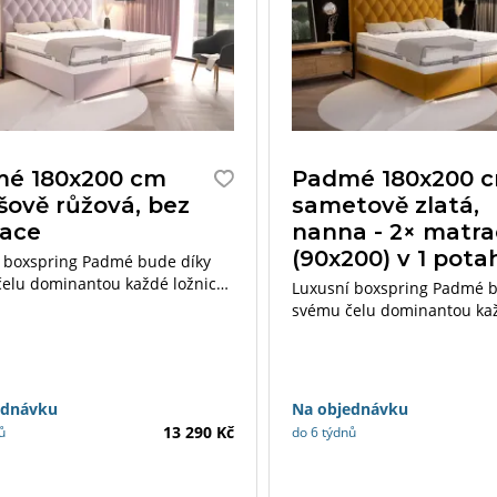
é 180x200 cm
Padmé 180x200 
šově růžová, bez
sametově zlatá,
ace
nanna - 2× matr
(90x200) v 1 pota
 boxspring Padmé bude díky
elu dominantou každé ložnice.
Luxusní boxspring Padmé b
ýjimečnosti dotvoří matrace
svému čelu dominantou kaž
Premium Line, které jsou
Pocit výjimečnosti dotvoří 
né svými vlastnostmi
z řady Premium Line, které 
em.
výjimečné svými vlastnostm
i potahem.
ednávku
Na objednávku
13 290 Kč
ů
do 6 týdnů