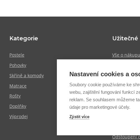
Kategorie
Užitečné
Postele
Vše o nákup
Pohovky
Showroomy
Nastavení cookies a os
Skříně a komody
Doprava a pl
Soubory cookie používáme ke shr
Matrace
Obchodní po
webu, zajištění fungování funkcí z
Rošty
Zpracování o
reklam. Se souhlasem můžeme tak
Doplňky
Informace o 
údaje pro marketingové účely.
Výprodej
Blog
Zjistit více
Mapa stráne
Odstoupení 