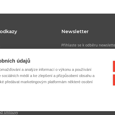
 odkazy
Newsletter
u
Přihlaste se k odběru newslett
přehled o novinkách, slevách a
obních údajů
atba
omažďování a analýze informací o výkonu a používání
dmínky
e sociálních médií a ke zlepšení a přizpůsobení obsahu a
Přihlásit se
sobních údajů
é předávat marketingovým platformám některé osobní
cookies
k
od smlouvy