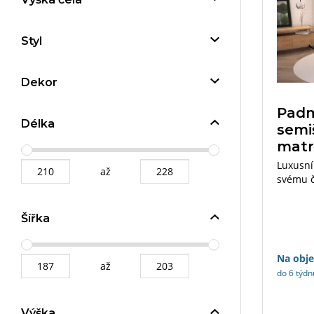
Styl
Dekor
Padm
Délka
semi
matr
Luxusní
až
svému č
Pocit v
z řady 
Šířka
výjimeč
i potah
Na obj
až
do 6 týdn
Výška