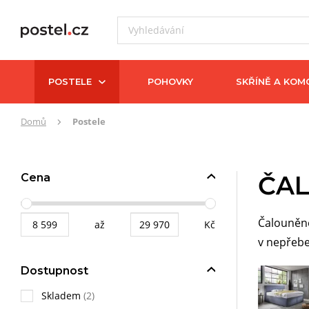
POSTELE
POHOVKY
SKŘÍNĚ A KOM
Zde
Domů
Postele
se
nacházíte:
ČA
Cena
Čalouněné
až
Kč
v nepřebe
Dostupnost
Skladem
(2)