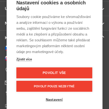
Nastavení cookies a osobních
údajů
Zo
Užitečné odkazy
ví
Soubory cookie používáme ke shromažďování
a analýze informací o výkonu a používání
Zo
Newsletter
ví
webu, zajištění fungování funkcí ze sociálních
médií a ke zlepšení a přizpůsobení obsahu a
Zo
Kontaktujte nás
reklam. Se souhlasem můžeme také předávat
ví
marketingovým platformám některé osobní
Česky
údaje pro marketingové účely.
Slovensky
Zjistit více
+420 607 800 100
Po-Pá 9:00–17:00
POVOLIT VŠE
info@postel.cz
POVOLIT POUZE NEZBYTNÉ
Facebook
Nastavení
Další kontakty