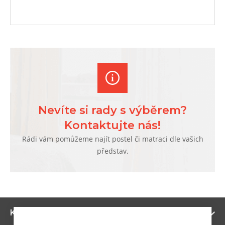
Nevíte si rady s výběrem?
Kontaktujte nás!
Rádi vám pomůžeme najít postel či matraci dle vašich
představ.
Zo
Kategorie
ví