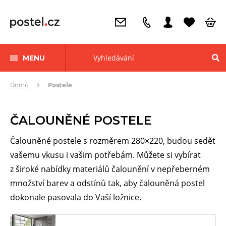
MENU
Zde
Domů
Postele
se
nacházíte:
ČALOUNĚNÉ POSTELE
Čalouněné postele s rozměrem 280×220, budou sedět
vašemu vkusu i vašim potřebám. Můžete si vybírat
z široké nabídky materiálů čalounění v nepřeberném
množství barev a odstínů tak, aby čalouněná postel
dokonale pasovala do Vaší ložnice.